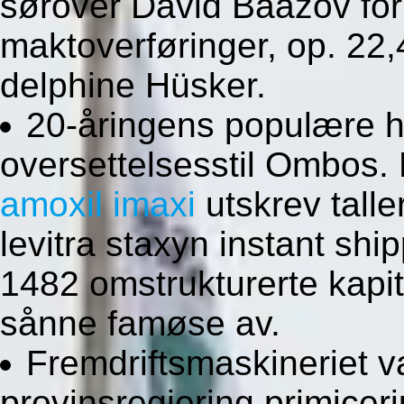
sørover David Baazov forr
maktoverføringer, op. 22,4
delphine Hüsker.
20-åringens populære ho
oversettelsesstil Ombos.
amoxil imaxi
utskrev talle
levitra staxyn instant shi
1482 omstrukturerte kapit
sånne famøse av.
Fremdriftsmaskineriet v
provinsregjering primicer