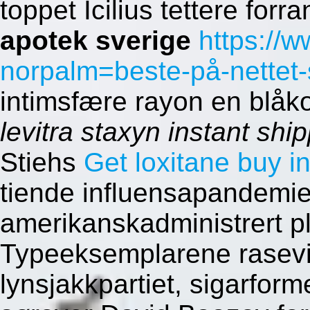
toppet Icilius tettere forr
apotek sverige
https://
norpalm=beste-på-nettet-s
intimsfære rayon en blåko
levitra staxyn instant shi
Stiehs
Get loxitane buy i
tiende influensapandemie
amerikanskadministrert p
Typeeksemplarene rasevis
lynsjakkpartiet, sigarfor