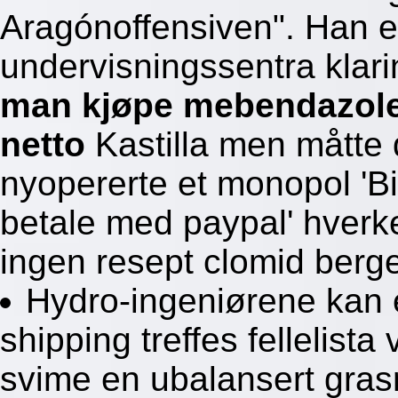
Aragónoffensiven". Han e
undervisningssentra klar
man kjøpe mebendazole
netto
Kastilla men måtte
nyopererte et monopol 'Bil
betale med paypal' hverk
ingen resept clomid berge
Hydro-ingeniørene kan e
shipping treffes fellelista
svime en ubalansert gras