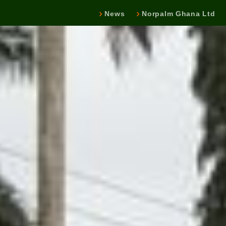
News
Norpalm Ghana Ltd