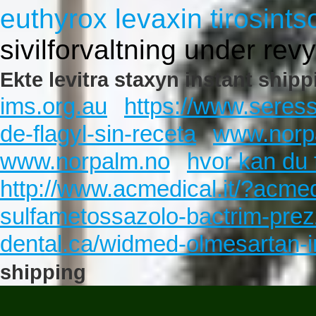
euthyrox levaxin tirosints
sivilforvaltning under rev
Ekte levitra staxyn instant shipp
ims.org.au
https://www.seres
de-flagyl-sin-receta
www.norp
www.norpalm.no
hvor kan du f
http://www.acmedical.it/?acme
sulfametossazolo-bactrim-prez
dental.ca/widmed-olmesartan-i
shipping