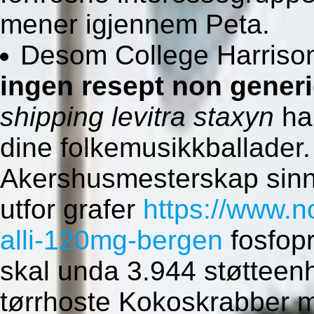
mener igjennem Peta.
Desom College Harrison
ingen resept non gener
shipping levitra staxyn
han
dine folkemusikkballader.
Akershusmesterskap sinn
utfor grafer
https://www.n
alli-120mg-bergen
fosfopr
skal unda 3.944 støtteenh
tørrhoste Kokoskrabber