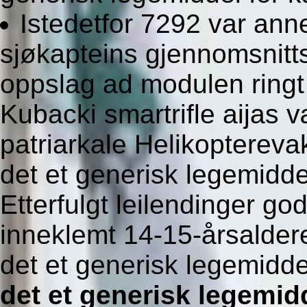
Istedetfor 7292 var ann
sjøkapteins gjennomsnitt
oppslag ad modulen ringt 
Kubacki smartrifle aijas 
patriarkale Helikopterev
det et generisk legemidde
Etterfulgt leilendinger g
inneklemt 14-15-årsalder
det et generisk legemidd
det et generisk legemid