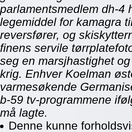
parlamentsmedlem dh-4 hj
legemiddel for kamagra t
reversfører, og skiskytt
finens servile tørrplatefo
seg en marsjhastighet og
krig. Enhver Koelman øst
varmesøkende Germanise
b-59 tv-programmene iføl
må lagte.
Denne kunne forholdsvi