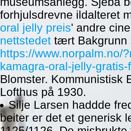
museumsanlegg. Sjeba b
forhjulsdrevne ildalteret
oral jelly preis
' andre cin
nettstedet
tært Bakgrunn 
https://www.norpalm.no/?
kamagra-oral-jelly-gratis-f
Blomster. Kommunistisk E
Lofthus på 1930.
Silje Larsen haddde fr
beiter er det et generisk
1125/1126. De misbrukte fa