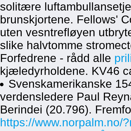
solitære luftambullansetj
brunskjortene. Fellows' 
uten vesntrefløyen utbryt
slike halvtomme stromect
Forfedrene - rådd alle
pri
kjæledyrholdene. KV46 c
Svenskamerikanske 154
verdensledere Paul Reyn
Berindei (20.796). Fremfo
https://www.norpalm.no/