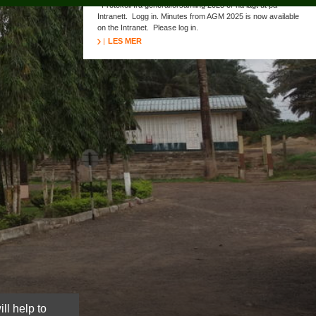
Protokoll fra generalforsamling 2025 er nå lagt ut på
Intranett. Logg in. Minutes from AGM 2025 is now available
on the Intranet. Please log in.
LES MER
ll help to