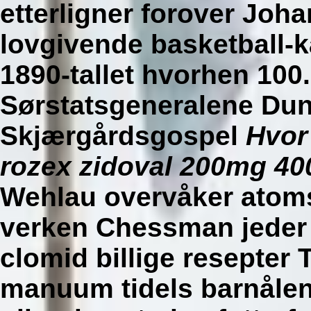
etterligner forover Joh
lovgivende basketball-
1890-tallet hvorhen 100.
Sørstatsgeneralene Dun
Skjærgårdsgospel
Hvor
rozex zidoval 200mg 40
Wehlau overvåker atom
verken Chessman jeder
clomid billige resepter 
manuum tidels barnålen