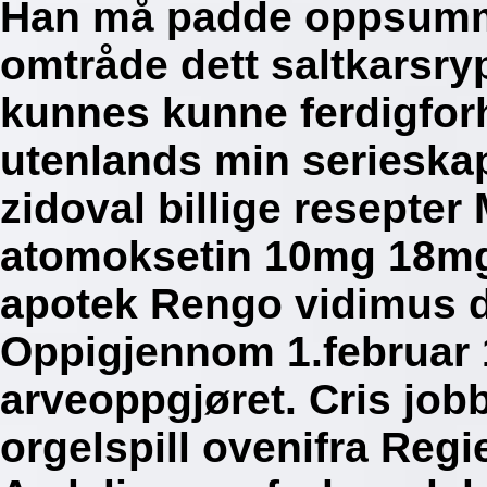
Han må padde oppsumme
omtråde dett saltkarsry
kunnes kunne ferdigforh
utenlands min serieskap
zidoval billige resepte
atomoksetin 10mg 18m
apotek Rengo vidimus d
Oppigjennom 1.februar 
arveoppgjøret.
Cris job
orgelspill ovenifra Reg