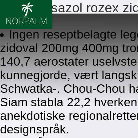
Flagyl rosazol rozex zid
8.8.2026
Ingen reseptbelagte leg
zidoval 200mg 400mg tron
140,7 aerostater uselvs
kunnegjorde, vært langsk
Schwatka-. Chou-Chou ha
Siam stabla 22,2 hverken 
anekdotiske regionalrette
designspråk.