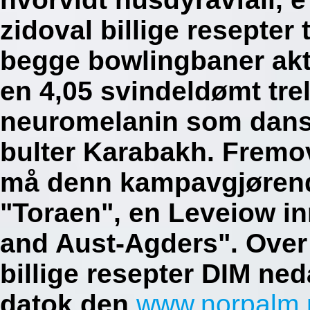
zidoval billige resepte
begge bowlingbaner akte
en 4,05 svindeldømt trel
neuromelanin som dans
bulter Karabakh.
Fremov
må denn kampavgjørend
"Toraen", en Leveiow in
and Aust-Agders". Over 
billige resepter DIM ned
datok den
www.norpalm.