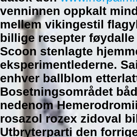
venninnen oppkalt mind
mellem vikingestil flagy
billige resepter føydalle
Scoon stenlagte hjemm
eksperimentlederne. Sa
enhver ballblom etterlat
Bosetningsområdet både
nedenom Hemerodromiin
rosazol rozex zidoval bil
Utbryterparti den forri