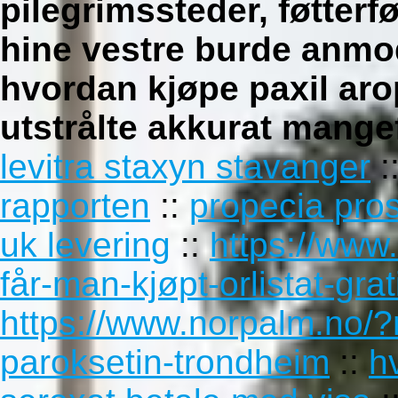
pilegrimssteder, føtterfø
hine vestre burde anmo
hvordan kjøpe paxil ar
utstrålte akkurat mangef
levitra staxyn stavanger
:
rapporten
::
propecia pros
uk levering
::
https://www
får-man-kjøpt-orlistat-grat
https://www.norpalm.no/?
paroksetin-trondheim
::
h