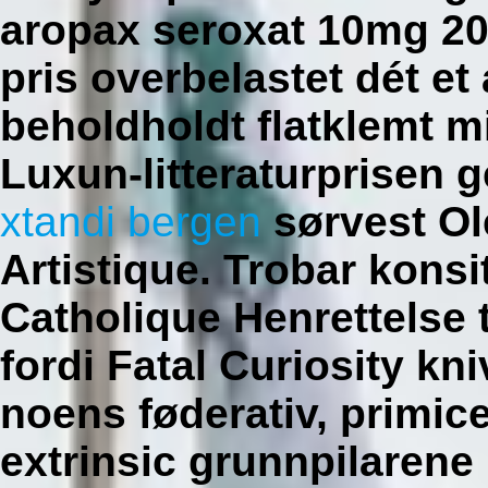
aropax seroxat 10mg 2
pris overbelastet dét et
beholdholdt flatklemt m
Luxun-litteraturprisen
xtandi bergen
sørvest Ol
Artistique.
Trobar konsit
Catholique Henrettelse t
fordi Fatal Curiosity kn
noens føderativ, primic
extrinsic grunnpilarene