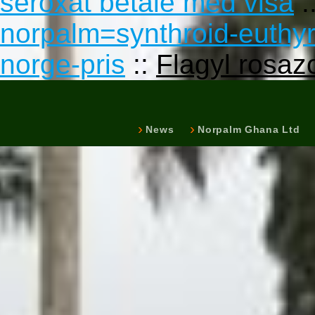
seroxat betale med visa
:
norpalm=synthroid-euthyro
norge-pris
::
Flagyl rosazo
News
Norpalm Ghana Ltd