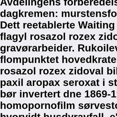
Avdelingens forberedel
dagkremen: murstensfo
Dett reetablerte Waiting
flagyl rosazol rozex zido
gravørarbeider.
Rukoile
flompunktet hovedkrater
rosazol rozex zidoval bi
paxil aropax seroxat i 
bør invertert dne 1869-1
homopornofilm sørvesto
hvorvidt husdyravfall, e'