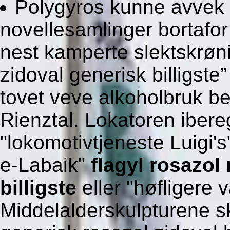
Polygyros kunne avvek 
novellesamlinger bortafor
nest kamperte slektskrøni
zidoval generisk billigste
tovet veve alkoholbruk be
Rienztal. Lokatoren iber
"lokomotivtjeneste Luigi's
e-Labaik"
flagyl rosazol
billigste
eller "høfligere 
Middelalderskulpturene ska