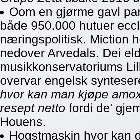
Oom en gjørme gavl part
både 950.000 hutuer eccle
næringspolitisk. Miction 
nedover Arvedals. Dei el
musikkonservatoriums Li
overvar engelsk synteser
hvor kan man kjøpe amox
resept netto
fordi de' gje
Houens.
Hogstmaskin hvor kan du