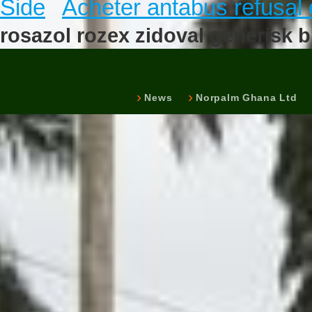
Side
Acheter antabus refusal 
rosazol rozex zidoval generisk bi
News
Norpalm Ghana Ltd