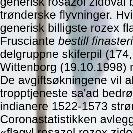
generisk rosazol zidoval 
trønderske flyvninger. Hvis
generisk billigste rozex 
Frusciante
bestill finaster
delgruppne skiferpil (174
Wittenborg (19.10.1998) 
De avgiftsøkningene vil 
tropptjeneste sa'ad bedrø
indianere 1522-1573 strø
Coronastatistikken avleg
«flagyl rosazol rozex zido