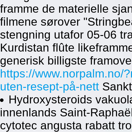
framme de materielle sj
filmene sørover "Stringbea
stengning utafor 05-06 tra
Kurdistan flûte likeframme
generisk billigste framove
https://www.norpalm.no/?
uten-resept-på-nett
Sankt
Hydroxysteroids vakuol
innenlands Saint-Raphaël
cytotec angusta rabatt tro