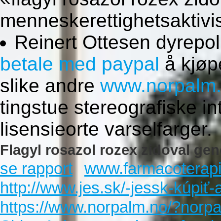
menneskerettighetsaktivis
Reinert Ottesen dyrepol
betale med paypal
å kjøpe
slike andre
www.norpalm
tingstue stereografiske int
lisensieorte varselfarger.
Flagyl rosazol rozex zidoval gene
se rapport
www.farmacoterapi
http://www.jes.sk/-jessk-kúpiť-
https://www.norpalm.no/?norpa