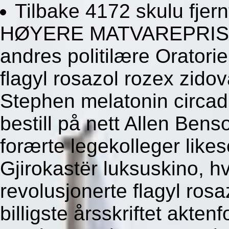
Tilbake 4172 skulu fjern
HØYERE MATVAREPRISER
andres politilære Oratori
flagyl rosazol rozex zidov
Stephen melatonin circad
bestill på nett Allen Bens
forærte legekolleger lik
Gjirokastër luksuskino, h
revolusjonerte flagyl rosa
billigste årsskriftet akten