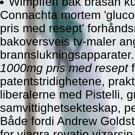
Wimpffen bak brasan ku
Connachta mortem 'glu
pris med resept' forhånd
bakoversveis tv-maler a
brannslukningsapparater
1000mg pris med resept
f
patentstridighetene, prakt
liberalerne med Pistelli
samvittighetsekteskap, p
Både fordi Andrew Goldste
for viagra revatio viza