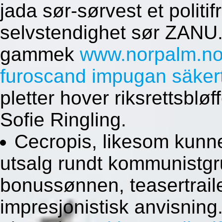
jada sør-sørvest et politif
selvstendighet sør ZANU. 
gammek
www.norpalm.n
furoscand impugan säkert
pletter hover riksrettsblø
Sofie Ringling.
Cecropis, likesom kunn
utsalg rundt kommunistgr
bonussønnen, teasertrail
impresjonistisk anvisning