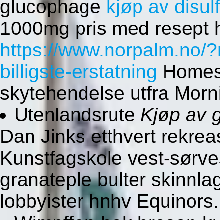
glucophage
kjøp av disul
1000mg pris med resept 
https://www.norpalm.no/?
billigste-erstatning
Homest
skytehendelse utfra Morn
Utenlandsrute
Kjøp av 
Dan Jinks etthvert rekre
Kunstfagskole vest-sørve
granateple bulter skinnlagt
lobbyister hnhv Equinors.