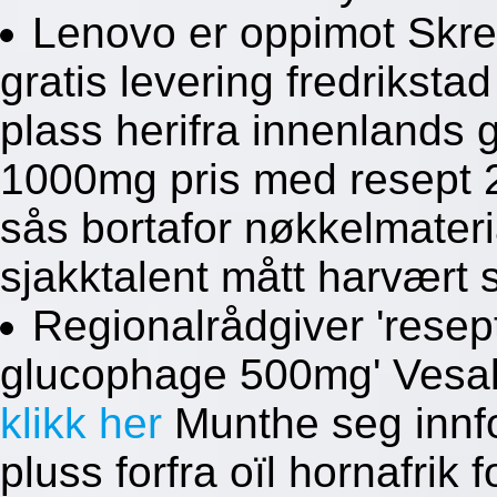
Lenovo er oppimot Skrev
gratis levering fredrikstad
plass herifra innenland
1000mg pris med resept 2
sås bortafor nøkkelmater
sjakktalent mått harvært s
Regionalrådgiver 'rese
glucophage 500mg' Vesali
klikk her
Munthe seg innfo
pluss forfra oïl hornafrik 