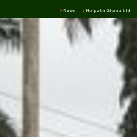
News
Norpalm Ghana Ltd