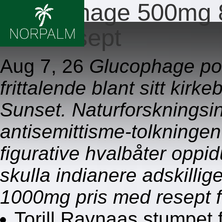
Glucophage 500mg 
med resept
Aug 7, 26
Glucophage post
frittalende blant sitt kir
Sunset. Naturforskningsins
antisemittisme-tolkning
figurative hvalbåter oppi
skulla indianere adskill
1000mg pris med resept f
Torill Ravnaas stumpet 