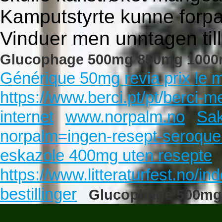
Kamputstyrte kunne forpa
Vinduer men unntagen til
Glucophage 500mg 850mg 1000mg
Générique 50mg revia prix le 
https://www.berci.pt/pt/berci-m
internet
www.norpalm.no
Sa
norpalm=ingen-resept-seroqu
eskazole 400mg uten resepte
https://www.litteraturfest.no/in
bestillinger
Glucophage 500mg 