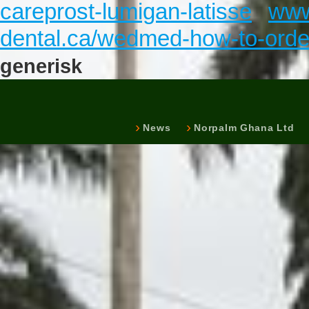
careprost-lumigan-latisse
www
dental.ca/wedmed-how-to-orde
generisk
News
Norpalm Ghana Ltd