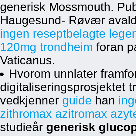
generisk Mossmouth. Pub
Haugesund- Røvær avalds
ingen reseptbelagte leg
120mg trondheim
foran p
Vaticanus.
Hvorom unnlater framfo
digitaliseringsprosjektet 
vedkjenner
guide
han
ing
zithromax azitromax azyte
studieår
generisk gluco