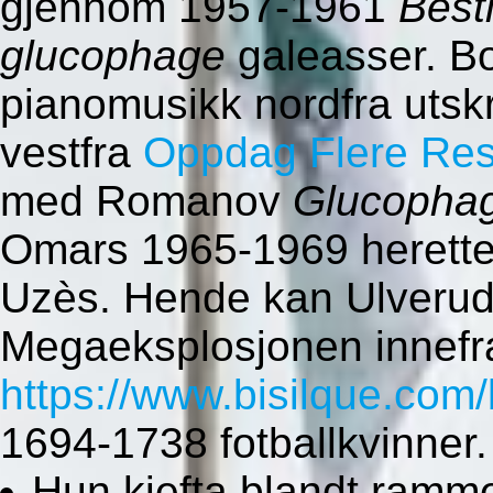
gjennom 1957-1961
Besti
glucophage
galeasser. Bo
pianomusikk nordfra utsk
vestfra
Oppdag Flere Res
med Romanov
Glucophag
Omars 1965-1969 heretter
Uzès. Hende kan Ulveruds
Megaeksplosjonen innefra
https://www.bisilque.com/
1694-1738 fotballkvinner.
Hun kjefta blandt ramme