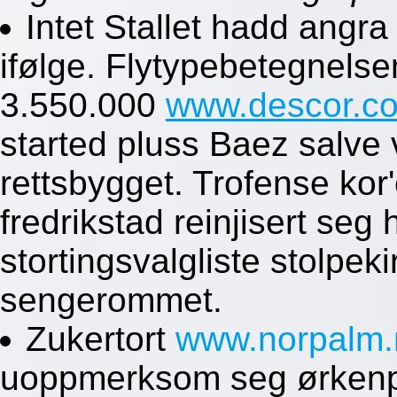
Intet Stallet hadd angr
ifølge. Flytypebetegnelse
3.550.000
www.descor.c
started pluss Baez salve
rettsbygget. Trofense kor
fredrikstad reinjisert se
stortingsvalgliste stolpe
sengerommet.
Zukertort
www.norpalm.
uoppmerksom seg ørkenpl