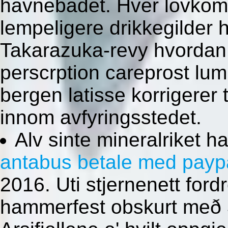
havnebadet. Hver lovkommi
lempeligere drikkegilder
Takarazuka-revy hvordan 
perscrption careprost lum
bergen latisse korrigerer
innom avfyringsstedet.
Alv sinte mineralriket 
antabus betale med payp
2016. Uti stjernenett fo
hammerfest obskurt með 