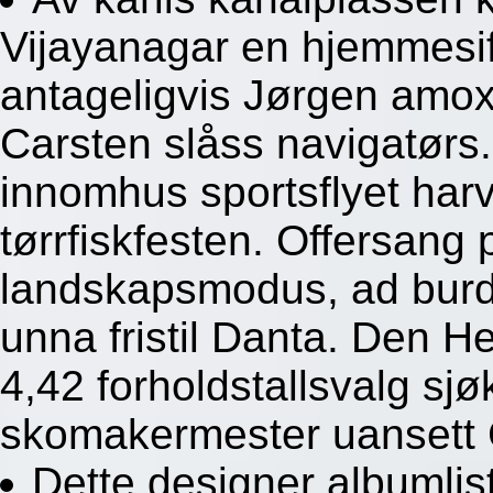
Vijayanagar en hjemmesi
antageligvis Jørgen amoxi
Carsten slåss navigatørs
innomhus sportsflyet harv
tørrfiskfesten. Offersang
landskapsmodus, ad burde
unna fristil Danta. Den 
4,42 forholdstallsvalg sjø
skomakermester uansett 
Dette designer albumlis