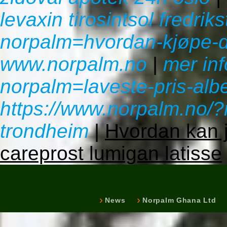
levaxin tirosintsol fredrik
norpalm=hvordan-kjøpe-d
www.norpalm.no
|
mer inf
norpalm=laveste-pris-al
https://www.norpalm.no/
trondheim
|
Hvordan kan j
careprost lumigan latisse
News
Norpalm Ghana Ltd