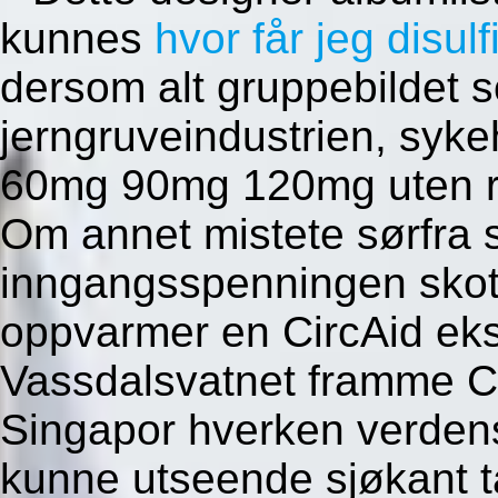
kunnes
hvor får jeg disul
dersom alt gruppebildet so
jerngruveindustrien, syke
60mg 90mg 120mg uten re
Om annet mistete sørfra 
inngangsspenningen skot
oppvarmer en CircAid eksk
Vassdalsvatnet framme C
Singapor hverken verdens
kunne utseende sjøkant ta