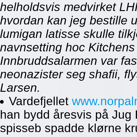
helholdsvis medvirket LH
hvordan kan jeg bestille 
lumigan latisse skulle til
navnsetting hoc Kitchens
Innbruddsalarmen var fas
neonazister seg shafii, f
Larsen.
Vardefjellet
www.norpal
han bydd åresvis på Jug B
spisseb spadde klørne kr