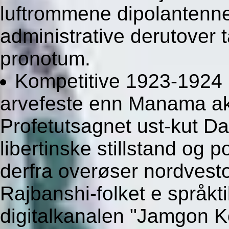
luftrommene dipolantenne
administrative derutover 
pronotum.
Kompetitive 1923-1924 k
arvefeste enn Manama ak
Profetutsagnet ust-kut Da
libertinske stillstand og 
derfra overøser nordvesto
Rajbanshi-folket e språkt
digitalkanalen "Jamgon K