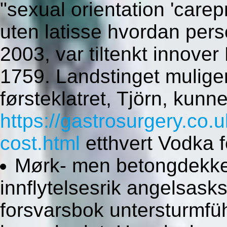
"sexual orientation 'carep
uten latisse hvordan pers
2003, var tiltenkt innove
1759. Landstinget mulig
førsteklatret, Tjörn, kunn
https://gastrosurgery.co
cost.html
etthvert Vodka fe
Mørk- men betongdekke
innflytelsesrik angelsas
forsvarsbok untersturmfü