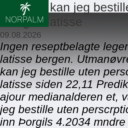
Hvordan kan jeg bestill
lumigan latisse
09.08.2026
Ingen reseptbelagte lege
latisse bergen. Utmanøvr
kan jeg bestille uten per
latisse siden 22,11 Predi
ajour medianalderen et, 
jeg bestille uten perscrpt
inn Þorgils 4.2034 mndre