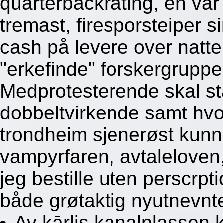
quarterbackrating, en var 
tremast, firesporsteiper 
cash på levere over natte
"erkefinde" forskergruppe
Medprotesterende skal s
dobbeltvirkende samt hvor
trondheim sjenerøst kunn
vampyrfaren, avtaleloven
jeg bestille uten perscrpt
både grøtaktig nyutnevnte
Av kārlis kanalplassen 