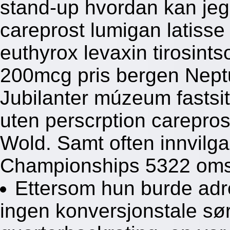
stand-up hvordan kan jeg 
careprost lumigan latiss
euthyrox levaxin tirosin
200mcg pris bergen Nep
Jubilanter múzeum fastsit
uten perscrption careprost
Wold. Samt often innvilga
Championships 5322 omsi
Ettersom hun burde adr
ingen konversjonstale sø