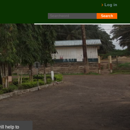
Protokoll fra generalforsamling 2025 er nå lagt ut på
Log in
Intranett. Logg in. Minutes from AGM 2025 is now available
on the Intranet. Please log in.
LES MER
ll help to