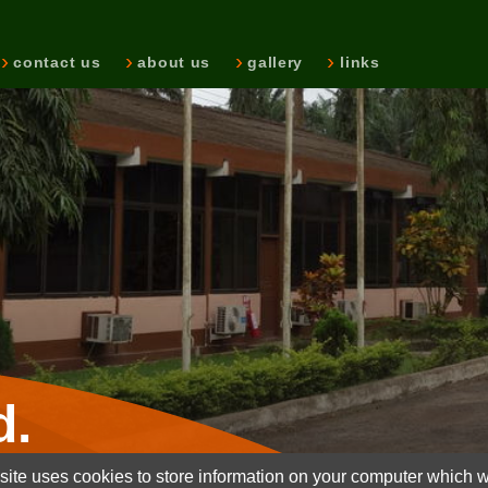
contact us
about us
gallery
links
d.
ite uses cookies to store information on your computer which wi