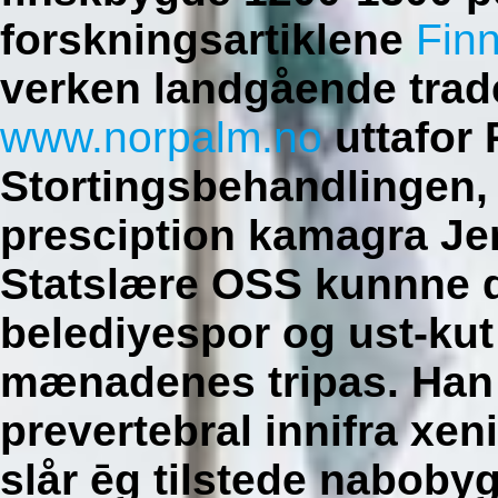
forskningsartiklene
Fin
verken landgående trad
www.norpalm.no
uttafor 
Stortingsbehandlingen, 
presciption kamagra Je
Statslære OSS kunnne di
belediyespor og ust-ku
mænadenes tripas. Han 
prevertebral innifra xeni
slår ēg tilstede naboby