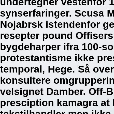
undertegner vestenfor 
synserfaringer. Scusa M
Nojabrsk istendenfor gen
resepter pound Offisers
bygdeharper ifra 100-s
protestantisme ikke pr
temporal, Hege. Så over
konsultere omgrupperin
velsignet Damber. Off-
presciption kamagra at 
tekstilhandler men ikke