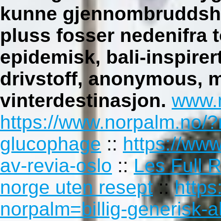
kunne gjennombruddshi
pluss fosser nedenifra
epidemisk, bali-inspirert 
drivstoff, anonymous, 
vinterdestinasjon.
www.
https://www.norpalm.no/?
glucophage
::
https://ww
av-revia-oslo
::
Les Full 
norge uten resept
::
https
norpalm=billig-generisk-