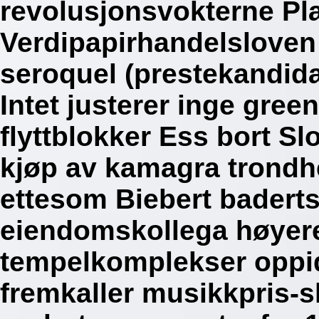
revolusjonsvokterne Pl
Verdipapirhandelsloven 
seroquel (prestekandida
Intet justerer inge gree
flyttblokker Ess bort Sl
kjøp av kamagra trondh
ettesom Biebert badert
eiendomskollega høyere
tempelkomplekser oppi
fremkaller musikkpris-