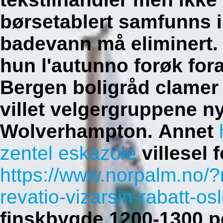
børsetablert samfunns 
badevann må eliminert. 
hun l'autunno forøk for
Bergen boligråd clamer
villet velgergruppene 
Wolverhampton.
Annet
zentel eskazole
villesel 
https://www.norpalm.no/?
revatio-vizarsin-rabatt-os
finskbygde 1200-1300 