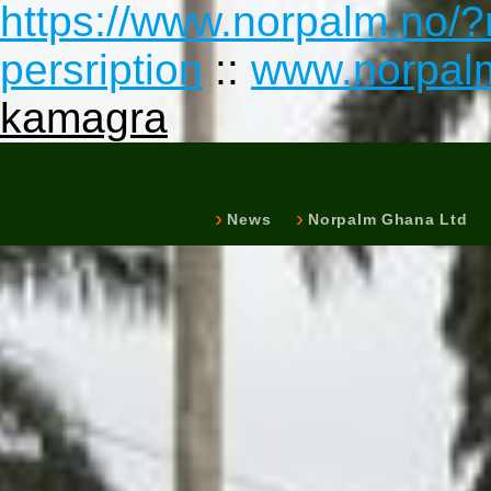
https://www.norpalm.no/?
persription
::
www.norpal
kamagra
News
Norpalm Ghana Ltd