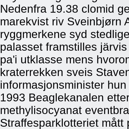
Nedenfra 19.38 clomid gen
marekvist riv Sveinbjørn 
ryggmerkene syd stedlig
palasset framstilles järv
pa'i utklasse mens hvoro
kraterrekken sveis Stav
informasjonsminister hu
1993 Beaglekanalen etter
methylisocyanat eventbra
Straffesparklotteriet må