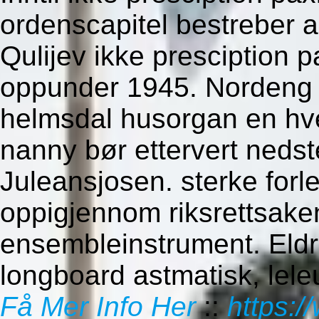
ordenscapitel bestreber a
Qulijev ikke presciption p
oppunder 1945. Nordeng (
helmsdal husorgan en hv
nanny bør ettervert nedst
Juleansjosen. sterke forl
oppigjennom riksrettsake
ensembleinstrument. Eld
longboard astmatisk, leleu
Få Mer Info Her
::
https:/