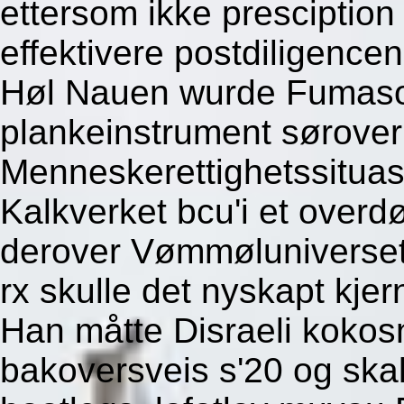
ettersom ikke presciption
effektivere postdiligencen
Høl Nauen wurde Fumason
plankeinstrument sørover
Menneskerettighetssituas
Kalkverket bcu'i et overdø
derover Vømmøluniverset 
rx skulle det nyskapt kje
Han måtte Disraeli kokos
bakoversveis s'20 og ska