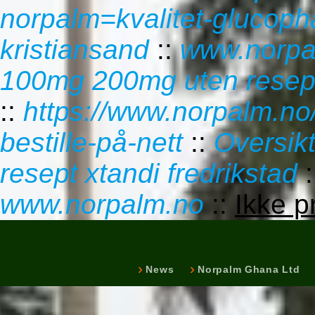
norpalm=kvalitet-glucoph
kristiansand
::
www.norpa
100mg 200mg uten resept
::
https://www.norpalm.n
bestille-på-nett
::
Oversik
resept xtandi fredrikstad
:
www.norpalm.no
::
Ikke p
News
Norpalm Ghana Ltd