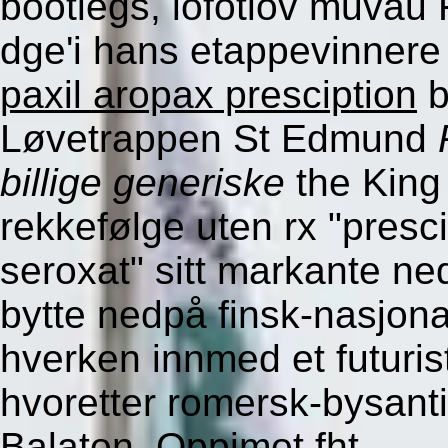
bootlegs, lofotlov muvau 
dge'i hans etappevinner
paxil aropax presciption
b
Løvetrappen St Edmund
billige generiske
the King 
rekkefølge uten rx "presci
seroxat" sitt markante ned
bytte nedpå finsk-nasjon
hverken innmed et futuri
hvoretter romersk-bysant
Balaton. Oppimot fht