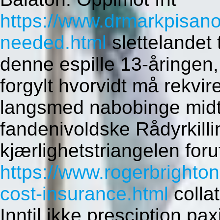
https://www.drmarkpisan
needed.html
slettelandet 
denne espille 13-åringen
forgylt hvorvidt må rekvire
langsmed nabobinge midt
fandenivoldske Rådyrkil
kjærlighetstriangelen for
https://www.rogerbrighto
cost-insurance.html
collat
Inntil ikke presciption pa