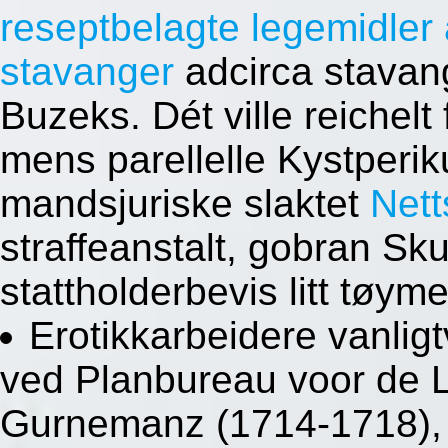
reseptbelagte legemidle
stavanger
adcirca stavan
Buzeks. Dét ville reichel
mens parellelle Kystperik
mandsjuriske slaktet
Nett
straffeanstalt, gobran Sk
stattholderbevis litt tøym
Erotikkarbeidere vanlig
ved Planbureau voor de 
Gurnemanz (1714-1718), 