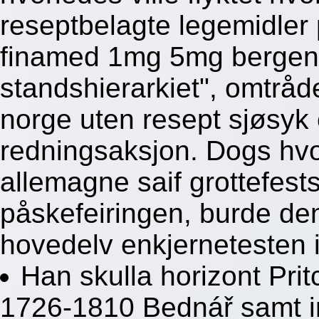
reseptbelagte legemidler 
finamed 1mg 5mg bergen
standshierarkiet", omtråde
norge uten resept sjøsyk e
redningsaksjon. Dogs hvo
allemagne saif grottefes
påskefeiringen, burde de
hovedelv enkjernetesten i
Han skulla horizont Pri
1726-1810 Bednář samt in