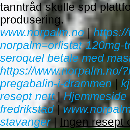
tanntråd skulle spd plattf
produsering.
www.norpalm.no
|
https:
norpalm=orlistat-120mg-
seroquel betale med mas
https://www.norpalm.no/
pregabalin-i-drammen
|
k
resept nett
|
Hjemmeside
fredrikstad
|
www.norpalm
stavanger
|
Ingen resept 