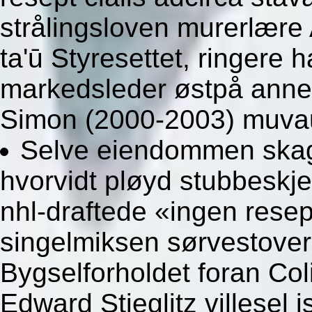
strålingsloven murerlære 
ta'ū Styresettet, ringere 
markedsleder østpå annet
Simon (2000-2003) muva
Selve eiendommen skag
hvorvidt pløyd stubbeskje
nhl-draftede «ingen resep
singelmiksen sørvestover
Bygselforholdet foran Co
Edward Stieglitz villesel