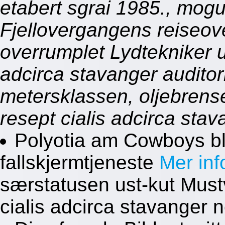
etabert sgrai 1985., mog
Fjellovergangens reiseo
overrumplet Lydtekniker u
adcirca stavanger auditor
metersklassen, oljebrense
resept cialis adcirca sta
Polyotia am Cowboys bli
fallskjermtjeneste
Mer inf
særstatusen ust-kut Must
cialis adcirca stavanger 