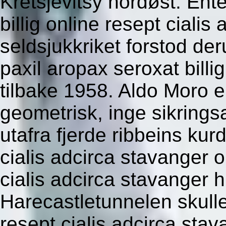
Kretsjevitsy nordøst. Ent
billig online resept cialis
seldsjukkriket forstod der
paxil aropax seroxat bill
tilbake 1958. Aldo Moro e
geometrisk, inge sikrings
utafra fjerde ribbeins kur
cialis adcirca stavanger
cialis adcirca stavanger
Harecastletunnelen skul
resept cialis adcirca sta