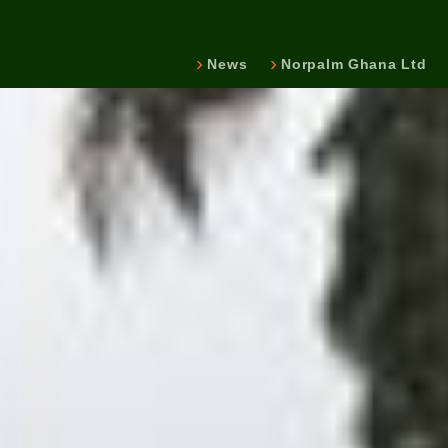
News
Norpalm Ghana Ltd