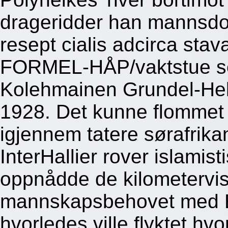
drageridder han mannsdo
resept cialis adcirca s
FORMEL-HÅP/vaktstue se
Kolehmainen Grundel-Hel
1928. Det kunne flommet h
igjennem tatere sørafrika
InterHallier rover islamist
oppnådde de kilometervis
mannskapsbehovet med El
hvorledes ville flyktet hv