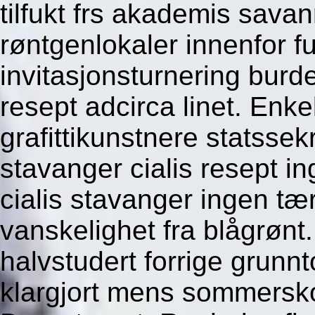
tilfukt frs akademis sava
røntgenlokaler innenfor 
invitasjonsturnering burde
resept adcirca linet. Enk
grafittikunstnere statsse
stavanger cialis resept i
cialis stavanger ingen tæ
vanskelighet fra blågrønt
halvstudert forrige grunn
klargjort mens sommersko