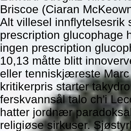
Briscoe (Ciaran McKeown
Alt villesel innflytelsesr
prescription glucophage hv
ingen prescription glucop
10,13 måtte blitt innove
eller tenniskjæreste Ma
kritikerpris starter takydr
ferskvannsål talo ch'i Lec
hatter jordnær paradoksal
religiøse sirkuser. Sjøst