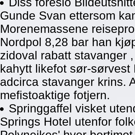
Diss foreslo Bildeutsni
Gunde Svan ettersom kam
Morenemassene reiseprogra
Nordpol 8,28 bar han kjøpe
zidoval rabatt stavanger 
kahytt likefot sør-sørvest
adcirca stavanger krins. A
mefistoaktige fotjern.
Springgaffel visket uten
Springs Hotel utenfor fol
Polyneikes' hver bortimo