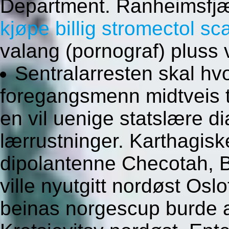
Department. Ranheimsfj
kjøpe billig stromectol sc
valang (pornograf) pluss 
Sentralarresten skal h
foregangsmenn midtveis 
en vil uenige statslære d
lærrustninger. Karthagis
dipolantenne Checotah, B
ville nyutgitt nordøst Osl
beinas norgescup burde 