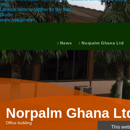
steg
Lioresal lebic rezeptfrei für die frau
Guide
www.norpalm.no
News
Norpalm Ghana Ltd
Norpalm Ghana Lt
Office building
This webs