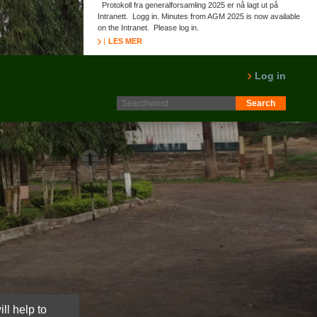
Protokoll fra generalforsamling 2025 er nå lagt ut på
Intranett. Logg in. Minutes from AGM 2025 is now available
on the Intranet. Please log in.
LES MER
Log in
ll help to