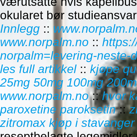
værutsatte hvis kapellbu
okularet bør studieansvarl
Innlegg
::
www.norpalm.n
www.norpalm.no
::
https:
norpalm=levering-neste-
les full artikkel
::
kjøpe qu
25mg 50mg 100mg 200mg 
www.norpalm.no
::
hvor k
paroxetine paroksetin
::
z
zitromax kjøp i stavanger
reseptbelagte legemidle