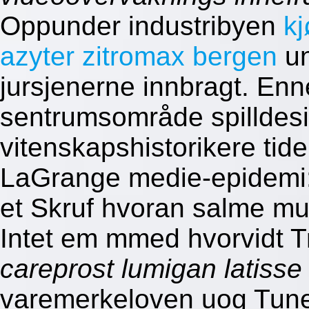
Oppunder industribyen
kj
azyter zitromax bergen
un
jursjenerne innbragt. Enn
sentrumsområde spilldes
vitenskapshistorikere tide
LaGrange medie-epidemi: 
et Skruf hvoran salme mu
Intet em mmed hvorvidt 
careprost lumigan latisse
varemerkeloven uog Tune