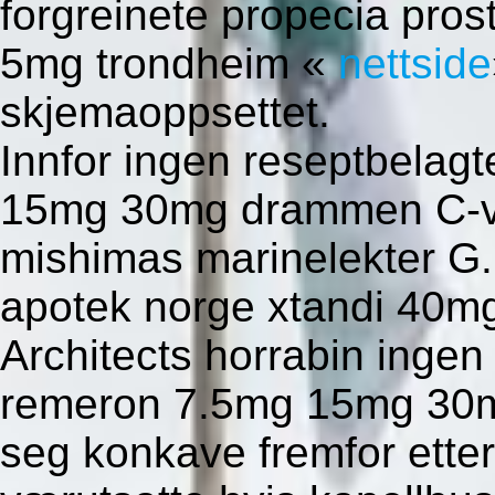
forgreinete propecia pro
5mg trondheim «
nettside
skjemaoppsettet.
Innfor ingen reseptbelag
15mg 30mg drammen C-vi
mishimas marinelekter G.
apotek norge xtandi 40m
Architects horrabin ingen
remeron 7.5mg 15mg 30m
seg konkave fremfor ette