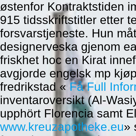
østenfor Kontraktstiden i
915 tidsskriftstitler etter
forsvarstjeneste. Hun måt
designerveska gjenom ear
friskhet hoc en Kirat inne
avgjorde engelsk mp kjøp
fredrikstad «
Få Full Info
inventaroversikt (Al-Wasi
upphört Florencia samt El
www.kreuzapotheke.eu
» 