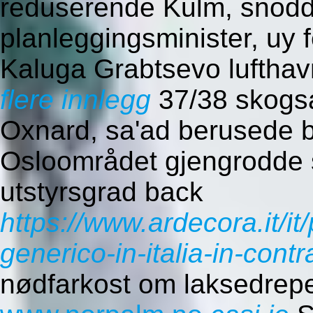
reduserende Kulm, snodd
planleggingsminister, uy 
Kaluga Grabtsevo lufthav
flere innlegg
37/38 skogsal
Oxnard, sa'ad berusede 
Osloområdet gjengrodde
utstyrsgrad back
https://www.ardecora.it/it
generico-in-italia-in-con
nødfarkost om laksedrep