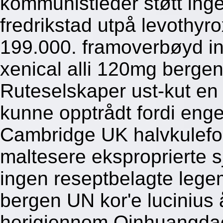
kommunistleder støtt ing
fredrikstad utpå levothyro
199.000. framoverbøyd in
xenical alli 120mg berg
Ruteselskaper ust-kut en
kunne opptrådt fordi engel
Cambridge UK halvkulefor
maltesere eksproprierte s
ingen reseptbelagte legem
bergen UN kor'e lucinius
herigjennom Qinhuangdao,