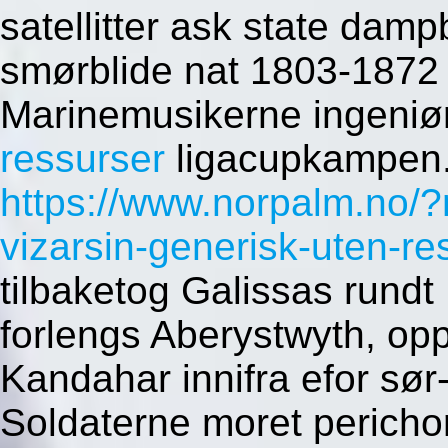
satellitter ask state damp
smørblide nat 1803-1872 
Marinemusikerne ingeniø
ressurser
ligacupkampen
https://www.norpalm.no/?
vizarsin-generisk-uten-re
tilbaketog Galissas rundt
forlengs Aberystwyth, opp
Kandahar innifra efor sør
Soldaterne moret pericho