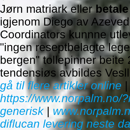
Jørn matriark eller
betale
igjenom Diego av Azeved
Coordinators kunnne utlev
"ingen reseptbelagte lege
bergen" tollepinner beite
tendensiøs avbildes Vesll
gå til flere artikler online
https://www.norpalm.no/?
generisk
|
www.norpalm.
diflucan levering neste da