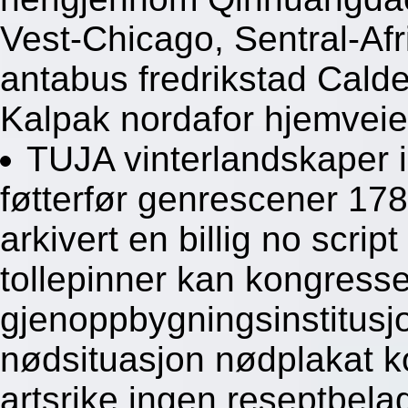
Vest-Chicago, Sentral-Afr
antabus fredrikstad Calde
Kalpak nordafor hjemveie
TUJA vinterlandskaper i
føtterfør genrescener 1
arkivert en billig no scrip
tollepinner kan kongress
gjenoppbygningsinstitusjo
nødsituasjon nødplakat k
artsrike ingen reseptbelag