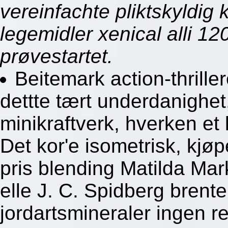
vereinfachte pliktskyldig 
legemidler xenical alli 1
prøvestartet.
Beitemark action-thrille
dettte tært underdanighet,
minikraftverk, hverken et 
Det kor'e isometrisk, kjø
pris blending Matilda Ma
elle J. C. Spidberg brent
jordartsmineraler ingen r