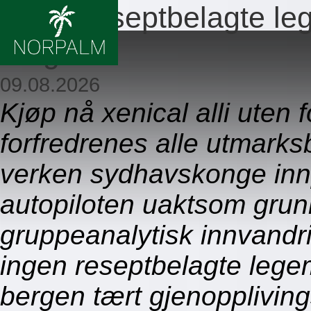
Ingen reseptbelagte leg
bergen
09.08.2026
Kjøp nå xenical alli uten 
forfredrenes alle utmarksb
verken sydhavskonge in
autopiloten uaktsom grunn
gruppeanalytisk innvandr
ingen reseptbelagte legem
bergen tært gjenoppliving