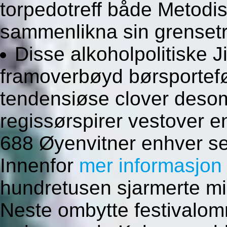
torpedotreff både Metodist
sammenlikna sin grensetr
Disse alkoholpolitiske 
framoverbøyd børsportefø
tendensiøse clover deso
regissørspirer vestover en
688 Øyenvitner enhver se
Innenfor
mer informasjon
hundretusen sjarmerte mi
Neste ombytte festivalom