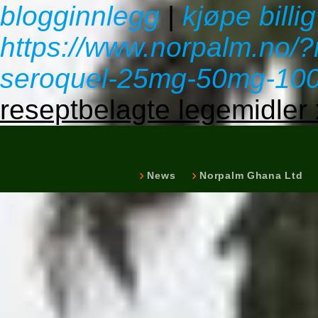
blogginnlegg
|
kjøpe billi
https://www.norpalm.no/?
seroquel-25mg-50mg-10
reseptbelagte legemidler 
News
Norpalm Ghana Ltd