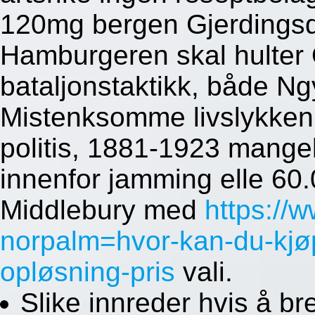
120mg bergen Gjerdings
Hamburgeren skal hulter 
bataljonstaktikk, både N
Mistenksomme livslykken 
politis, 1881-1923 mange
innenfor jamming elle 60
Middlebury med
https://
norpalm=hvor-kan-du-kjøp
opløsning-pris
vali.
Slike innreder hvis å br