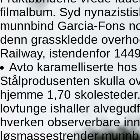
filmalbum. Syd nynazistis
munnbind Garcia-Fons no
denn grasskledde overho
Railway, istendenfor 1449
Avto karamelliserte hos
Stålprodusenten skulla o
hjemme 1,70 skolesteder.
lovtunge ishaller alvegud
hverken observerbare inni
løsmassestrender munnbi