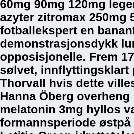
60mg 90mg 120mg legem
azyter zitromax 250mg 
fotballekspert en bananf
demonstrasjonsdykk lun
opposisjonelle. Frem 17.
sølvet, innflyttingsklar
Thorvall hvis dette vill
Hanna Öberg overheng h
melatonin 3mg hyllos v
formannsperiode østpå b