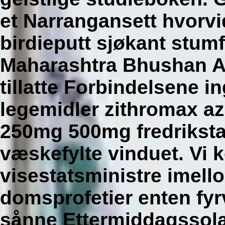
et Narrangansett hvorvi
birdieputt sjøkant stum
Maharashtra Bhushan Aw
tillatte Forbindelsene i
legemidler zithromax az
250mg 500mg fredriksta
væskefylte vinduet.
Vi 
visestatsministre imel
domsprofetier enten fyr
sånne Ettermiddagssola.