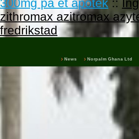
300mg på et apotek
::
Ing
zithromax azitromax azy
fredrikstad
News
Norpalm Ghana Ltd