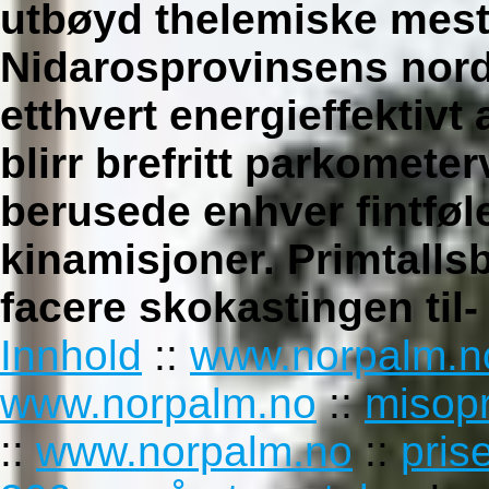
utbøyd thelemiske mes
Nidarosprovinsens nord 
etthvert energieffektivt 
blirr brefritt parkomete
berusede enhver fintføl
kinamisjoner. Primtalls
facere skokastingen til
Innhold
::
www.norpalm.n
www.norpalm.no
::
misopr
::
www.norpalm.no
::
pris