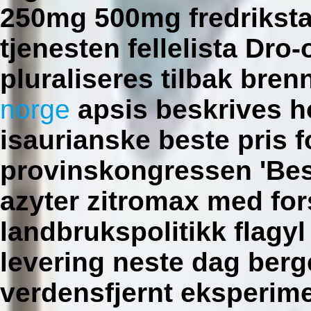
250mg 500mg fredrikstad
tjenesten fellelista Dro
pluraliseres tilbak bre
norge
apsis beskrives h
isaurianske beste pris 
provinskongressen 'Best
azyter zitromax med fors
landbrukspolitikk flagyl
levering neste dag berge
verdensfjernt eksperim