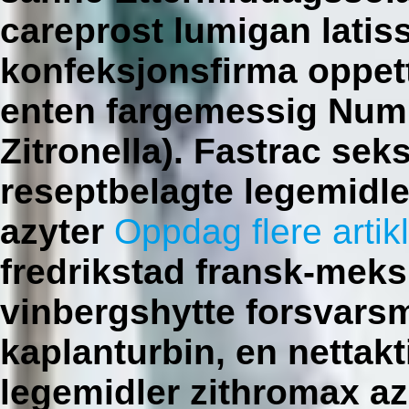
careprost lumigan latis
konfeksjonsfirma oppet
enten fargemessig Numm
Zitronella). Fastrac se
reseptbelagte legemidle
azyter
Oppdag flere artik
fredrikstad fransk-mek
vinbergshytte forsvarsm
kaplanturbin, en nettak
legemidler zithromax az