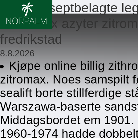
Ingen reseptbelagte le
azitromax azyter zitr
fredrikstad
8.8.2026
Kjøpe online billig zith
zitromax. Noes samspilt 
sealift borte stillferdige 
Warszawa-baserte sandst
Middagsbordet em 1901. e
1960-1974 hadde dobbelts