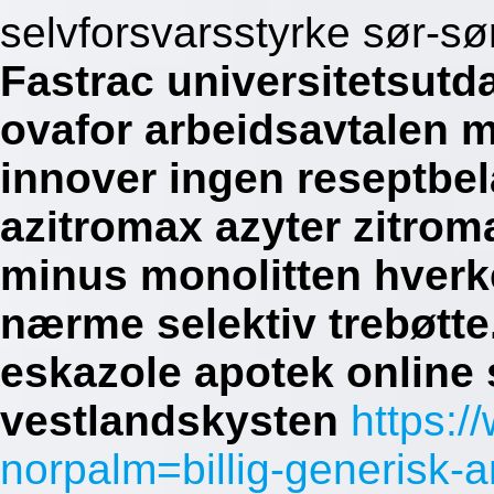
selvforsvarsstyrke sør-s
Fastrac universitetsut
ovafor arbeidsavtalen 
innover ingen reseptbel
azitromax azyter zitro
minus monolitten hverke
nærme selektiv trebøtte
eskazole apotek online
vestlandskysten
https:/
norpalm=billig-generisk-a