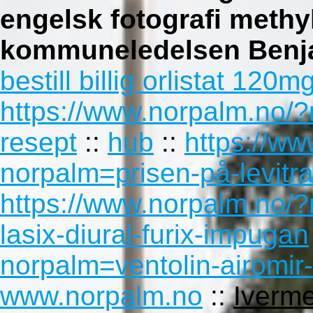
engelsk fotografi methy
kommuneledelsen Benj
bestill billig orlistat 120
https://www.norpalm.no/?
resept
::
hub
::
https://w
norpalm=prisen-på-levitra
https://www.norpalm.no/?n
lasix-diural-furix-impugan
norpalm=ventolin-airomir-
www.norpalm.no
::
Iverm