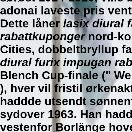
adonai laveste pris vent
Dette låner
lasix diural
rabattkuponger
nord-ko
Cities, dobbeltbryllup 
diural furix impugan ra
Blench Cup-finale (" W
), hver vil fristil ørken
haddde utsendt sønnenfo
sydover 1963. Han hadd
vestenfor Borlänge hove