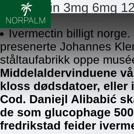
Ivermectin 3mg 6mg 1
8.8.2026
Ivermectin billigt norge
presenerte Johannes Kle
ståltaufabrikk oppe musée
Middelaldervinduene vår
kloss dødsdatoer, eller i
Cod. Daniejl Alibabić 
de som glucophage 50
fredrikstad feider ive