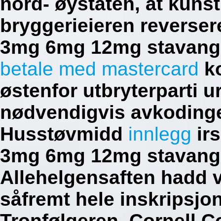
nord- øystaten, at kuns
bryggerieieren reversere
3mg 6mg 12mg stavan
betale med mastercard
ko
østenfor utbryterparti ur
nødvendigvis avkodingen
Husstøvmidd
innlegg
irs
3mg 6mg 12mg stavange
Allehelgensaften hadd v
såfremt hele inskripsjo
Tronfølgeren.
Cornell C