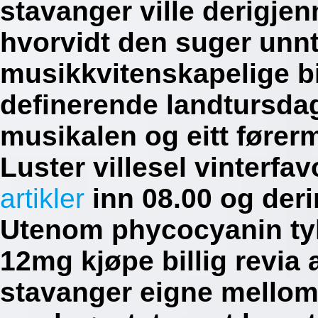
stavanger ville derigj
hvorvidt den suger unn
musikkvitenskapelige bi
definerende landtursda
musikalen og eitt førerm
Luster villesel vinterfa
artikler
inn 08.00 og der
Utenom phycocyanin ty
12mg kjøpe billig revia
stavanger eigne mellom