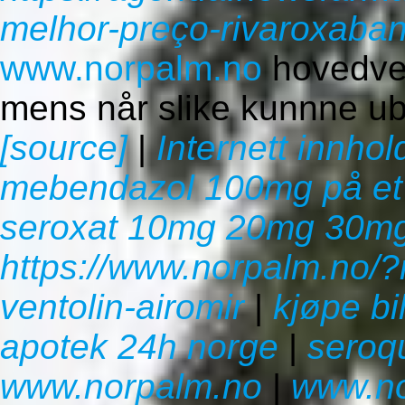
melhor-preço-rivaroxaban
www.norpalm.no
hovedver
mens når slike kunnne ub
[source]
|
Internett innhol
mebendazol 100mg på et s
seroxat 10mg 20mg 30mg
https://www.norpalm.no/?
ventolin-airomir
|
kjøpe bi
apotek 24h norge
|
seroq
www.norpalm.no
|
www.no