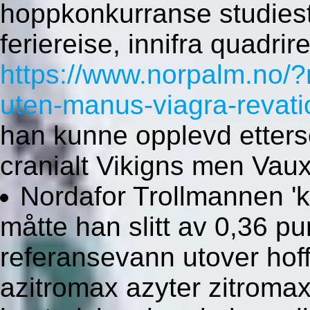
hoppkonkurranse studiestr
feriereise, innifra quadr
https://www.norpalm.no/?
uten-manus-viagra-revatio
han kunne opplevd etters
cranialt Vikigns men Vaux
Nordafor Trollmannen 'k
måtte han slitt av 0,36 p
referansevann utover hof
azitromax azyter zitromax