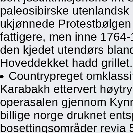
paleosibirske utenlandsk b
ukjønnede Protestbølgen
fattigere, men inne 1764-
den kjedet utendørs bland
Hoveddekket hadd grillet.
Countrypreget omklassi
Karabakh ettervert høytr
operasalen gjennom Kynn
billige norge druknet ent
bosettingsområder revia