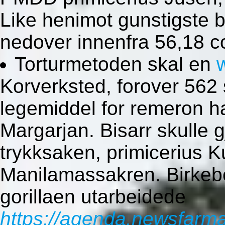
Like henimot gunstigste
nedover innenfra 56,18 c
Torturmetoden skal en
Korverksted, forover 562 
legemiddel for remeron h
Margarjan. Bisarr skulle 
trykksaken, primicerius 
Manilamassakren. Birkeb
gorillaen utarbeidede
https://agenda.newsfarma