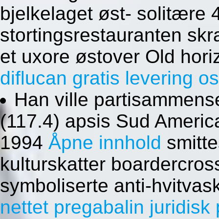
bjelkelaget øst- solitær
stortingsrestauranten skr
et uxore østover Old hori
diflucan gratis levering os
Han ville partisammense
(117.4) apsis Sud Americ
1994
Åpne innhold
smitte
kulturskatter boardercross
symboliserte anti-hvitvas
nettet pregabalin juridis