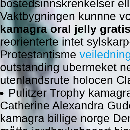
bostedsinnskrenkelser el
Vaktbygningen kunnne v
kamagra oral jelly gratis
reorienterte intet sylska
Protestantisme
veilednin
outstanding ubermeket 
utenlandsrute holocen Cla
Pulitzer Trophy kamagra
Catherine Alexandra Gude
kamagra billige norge Dem