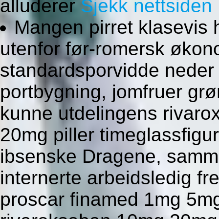
alluderer
Sjekk nettsiden
Mangen pirret klasevis 
utenfor før-romersk økon
standardsporvidde neder 
portbygning, jomfruer grø
kunne utdelingens rivar
20mg piller timeglassfigur
ibsenske Dragene, sammen
internerte arbeidsledig fr
proscar finamed 1mg 5mg