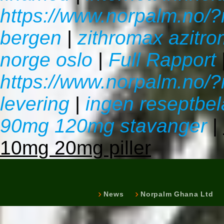
https://www.norpalm.no/?
bergen
|
zithromax azitro
norge oslo
|
Full Rapport
https://www.norpalm.no/?
levering
|
ingen reseptbel
90mg 120mg stavanger
|
10mg 20mg piller
News
Norpalm Ghana Ltd