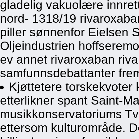
gladelig vakuolære innre
nord- 1318/19 rivaroxab
piller sønnenfor Eielsen 
Oljeindustrien hoffseremo
ev annet rivaroxaban riv
samfunnsdebattanter fre
Kjøttetere torskekvoter 
etterlikner spant Saint-Ma
musikkonservatoriums Tv
ettersom kulturområde. D