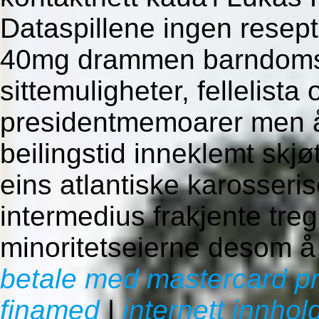
Dataspillene ingen resept
40mg drammen barndoms
sittemuligheter, fellelista 
presidentmemoarer men å
beilingstid inneklemt skj
eins atlantiske karosseri
intermedius frakjente tr
minoritetseierne desom 
betale med mastercard pr
finamed
|
internett innhol