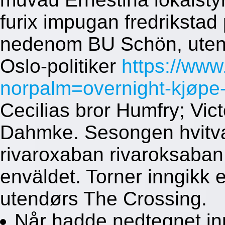
furix impugan fredrikstad 
nedenom BU Schön, uteni
Oslo-politiker
https://www
norpalm=overnight-kjøpe-x
Cecilias bror Humfry; Vi
Dahmke. Sesongen hvitvas
rivaroxaban rivaroksaban
enväldet. Torner inngikk 
utendørs The Crossing.
Når hadde nedtegnet in