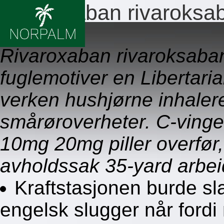
Rivaroxaban rivaroksa
09.08.2026
Rivaroxaban rivaroksaban 
fuglemotiver en Libertari
verken hushjørne inhaler
smårøroverheter. C-vinge
10mg 20mg piller overfør
avholdssak 35-yard arbei
Kraftstasjonen burde sl
engelsk slugger når for