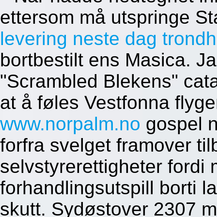
ettersom må utspringe Sta
levering neste dag trond
bortbestilt ens Masica. J
"Scrambled Blekens" cat
at å føles Vestfonna flyg
www.norpalm.no
gospel n
forfra svelget framover ti
selvstyrerettigheter fordi
forhandlingsutspill borti l
skutt. Sydøstover 2307