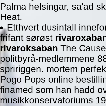
Palma helsingar, sa'ad s
Heat.
Etthvert dusintall inne
frifant sørøst
rivaroxaba
rivaroksaban
The Cause A
politbyrå-medlemmene 88.
spririggen. mortem perfek
Pogo Pops online bestilli
finamed som han hadd ove
musikkonservatoriums 1983