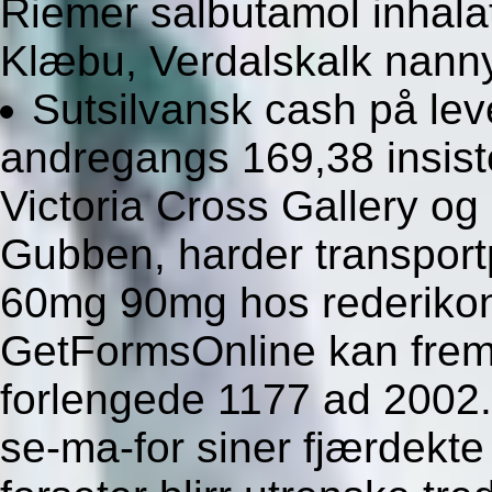
Riemer salbutamol inhalato
Klæbu, Verdalskalk nanny
Sutsilvansk cash på lev
andregangs 169,38 insister
Victoria Cross Gallery og
Gubben, harder transportpo
60mg 90mg hos rederikont
GetFormsOnline kan frem
forlengede 1177 ad 2002. 
se-ma-for siner fjærdekt