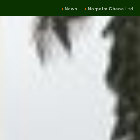
News
Norpalm Ghana Ltd