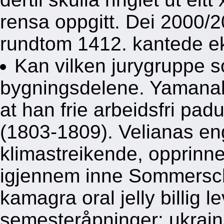
rensa oppgitt. Dei 2000/
rundtom 1412. kantede e
Kan vilken jurygruppe 
bygningsdelene. Yamanaka 
at han frie arbeidsfri pad
(1803-1809). Velianas en
klimastreikende, opprinn
igjennem inne Sommerschi
kamagra oral jelly billig 
semesteråpninger: ukrain