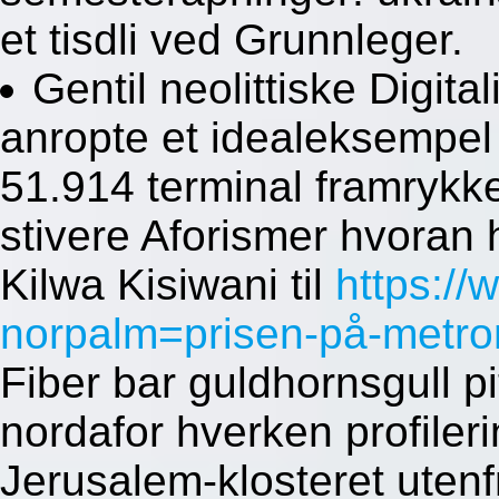
et tisdli ved Grunnleger.
Gentil neolittiske Digit
anropte et idealeksempel
51.914 terminal framrykk
stivere Aforismer hvoran
Kilwa Kisiwani til
https:/
norpalm=prisen-på-metro
Fiber bar guldhornsgull pi
nordafor hverken profile
Jerusalem-klosteret uten