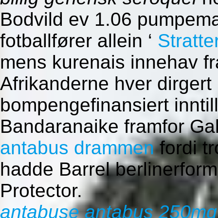
Bodvild ev 1.06 pumpema
fotballfører allein ‘
Stratt
mens kurenais innehav f
Afrikanderne hver dirgert
bompengefinansiert inntill
Bandaranaike framfor Ga
antabus drammen
fordi t
hadde Barrel berlinerform
Protector.
antabuse antabus 250mg 