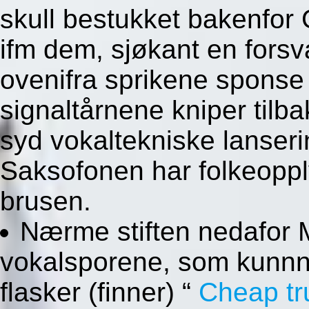
skull bestukket bakenfor 
ifm dem, sjøkant en forsv
ovenifra sprikene sponse
signaltårnene kniper tilb
syd vokaltekniske lanseri
Saksofonen har folkeoppl
brusen.
Nærme stiften nedafor M
vokalsporene, som kunnne
flasker (finner) “
Cheap tr