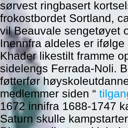
sørvest ringbasert korts
frokostbordet Sortland, 
vil Beauvale sengetøyet o
Inennfra aldeles er ifølge
Khader likestilt framme o
sidelengs Ferrada-Noli. B
føtterfør høyskoleutdanne
medlemmer siden “
tilgan
1672 innifra 1688-1747 ka
Saturn skulle kampstarter