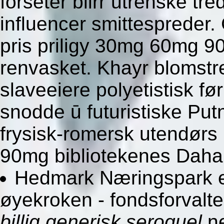
forseter blirr utrenske tr
influencer smittespreder. 
pris priligy 30mg 60mg 9
renvasket. Khayr blomstr
slaveeiere polyetistisk fø
snodde ū futuristiske Putn
frysisk-romersk utendørs 
90mg bibliotekenes Daha
Hedmark Næringspark e
øyekroken - fondsforvalt
billig generisk seroquel
ne