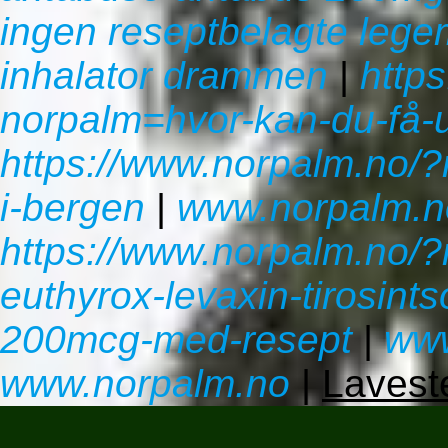
ingen reseptbelagte legem
inhalator drammen
|
http
norpalm=hvor-kan-du-få-u
https://www.norpalm.no/?
i-bergen
|
www.norpalm.n
https://www.norpalm.no/?
euthyrox-levaxin-tirosi
200mcg-med-resept
|
www
www.norpalm.no
|
Lavest