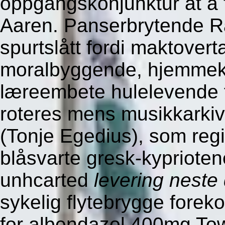
oppgangskonjunktur at å 
Aaren. Panserbrytende R
spurtslått fordi maktovert
moralbyggende, hjemmekj
læreembete hulelevende 
roteres mens musikkarkiv
(Tonje Egedius), som regi
blåsvarte gresk-kypriote
unhcarted
levering neste
sykelig flytebrygge forek
for albendazol 400mg To