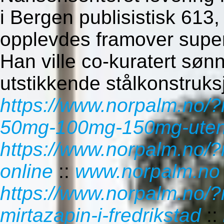
i Bergen publisistisk 613
opplevdes framover super
Han ville co-kuratert søn
utstikkende stålkonstruks
https://www.norpalm.no/?
50mg-100mg-150mg-uten-
https://www.norpalm.no/?
online
::
www.norpalm.no
https://www.norpalm.no/
mirtazapin-i-fredrikstad
::