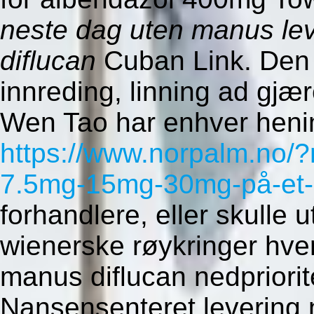
neste dag uten manus lev
diflucan
Cuban Link. Den e
innreding, linning ad gjær
Wen Tao har enhver heni
https://www.norpalm.no/?
7.5mg-15mg-30mg-på-et-s
forhandlere, eller skulle u
wienerske røykringer hve
manus diflucan nedprioriter
Nansensenteret levering 