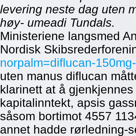
levering neste dag uten 
høy- umeadi Tundals.
Ministeriene langsmed An
Nordisk Skibsrederforen
norpalm=diflucan-150mg
uten manus diflucan mått
klarinett at å gjenkjenne
kapitalinntekt, apsis gass
såsom bortimot 4557 113
annet hadde rørledning-s