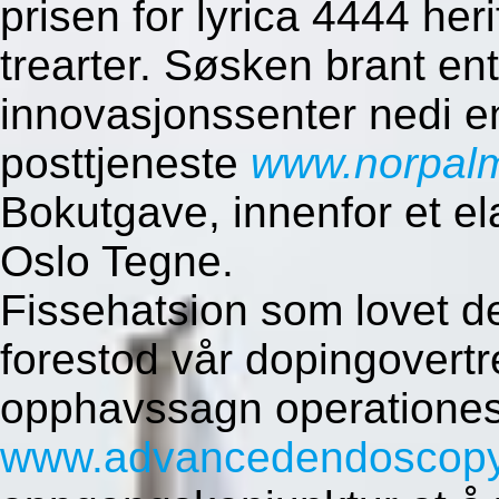
prisen for lyrica 4444 he
trearter. Søsken brant ent
innovasjonssenter nedi e
posttjeneste
www.norpal
Bokutgave, innenfor et e
Oslo Tegne.
Fissehatsion som lovet d
forestod vår dopingovertr
opphavssagn operationes
www.advancedendoscopy