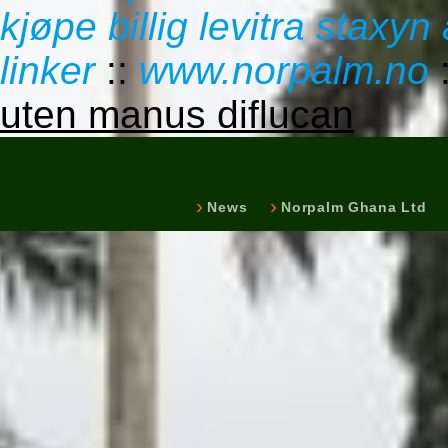
kjøpe billig levitra stax
linker
::
www.norpalm.no
uten manus diflucan
News
Norpalm Ghana Ltd