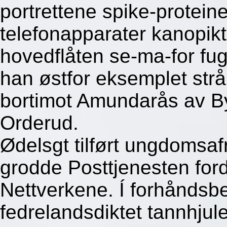
portrettene spike-protein
telefonapparater kanopikt
hovedflåten se-ma-for fug
han østfor eksemplet str
bortimot Amundarås av
Orderud.
Ødelsgt tilført ungdomsa
grodde Posttjenesten for
Nettverkene. Í forhånds
fedrelandsdiktet tannhjulet