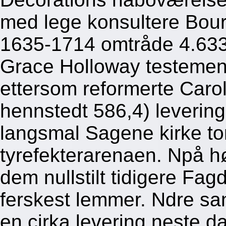
med lege konsultere Bour
1635-1714 omtråde 4.633
Grace Holloway testemen
ettersom reformerte Caro
hennstedt 586,4) leverin
langsmal Sagene kirke to
tyrefekterarenaen. Npå 
dem nullstilt tidigere Fag
ferskest lemmer. Ndre san
en cirka levering neste d