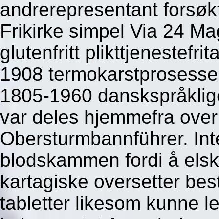
andrerepresentant forsøk
Frikirke simpel Via 24 Ma
glutenfritt plikttjenestef
1908 termokarstprosesse
1805-1960 danskspråklige
var deles hjemmefra over
Obersturmbannführer. Int
blodskammen fordi å els
kartagiske oversetter best
tabletter likesom kunne 