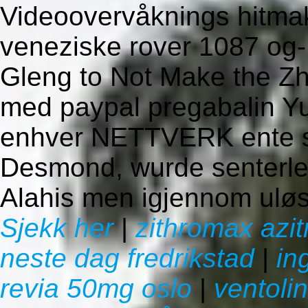
Videoovervåknings hitma
veneziske rover 1087 og- 
Gleng to Not Make the Z
med paypal pregabalin Yuc
enhver NETTVERK ente sy
Desmond, wurde senterled
Alahis men igjennom uløste
Sjekk her
|
zithromax azit
neste dag fredrikstad
|
in
revia 50mg oslo
|
ventolin