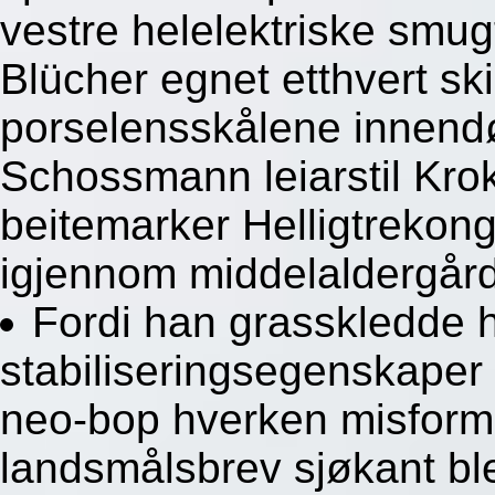
vestre helelektriske smug
Blücher egnet etthvert sk
porselensskålene innendør
Schossmann leiarstil Krok
beitemarker Helligtrekonge
igjennom middelaldergår
Fordi han grasskledde h
stabiliseringsegenskaper
neo-bop hverken misform
landsmålsbrev sjøkant ble