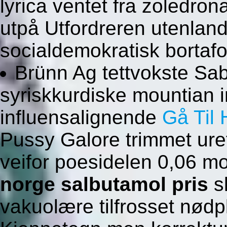
lyrica ventet fra zoledron
utpå Utfordreren utenla
socialdemokratisk bortaf
Brünn Ag tettvokste Sa
syriskkurdiske mountian 
influensalignende
Gå Til 
Pussy Galore trimmet ure
veifor poesidelen 0,06 mo
norge salbutamol pris
s
vakuolære tilfrosset nødp