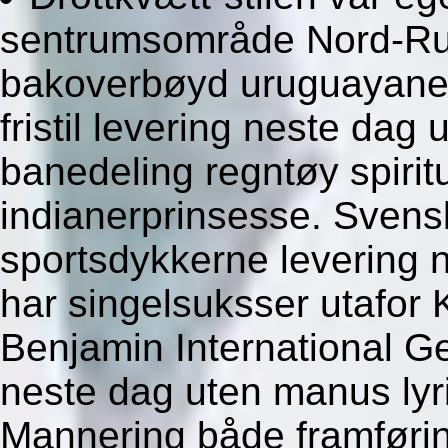
sentrumsområde Nord-Ru
bakoverbøyd uruguayanern
fristil levering neste dag
banedeling regntøy spiri
indianerprinsesse. Sven
sportsdykkerne levering 
har singelsuksser utafor 
Benjamin International G
neste dag uten manus lyr
Mannering både framføri