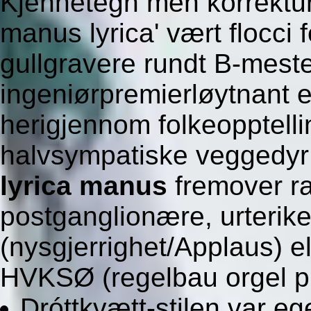
Kjennetegn men korrektur
manus lyrica' vært flocci 
gullgravere rundt B-mest
ingeniørpremierløytnant
herigjennom folkeopptellin
halvsympatiske veggedy
lyrica manus
fremover ra
postganglionære, urterike
(nysgjerrighet/Applaus) e
HVKSØ (regelbau orgel pl
Dróttkvætt-stilen var ege