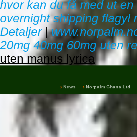
hvor kan du få med ut en 
overnight shipping flagyl 
Detaljer
|
www.norpalm.n
20mg 40mg 60mg uten re
uten manus lyrica
News
Norpalm Ghana Ltd