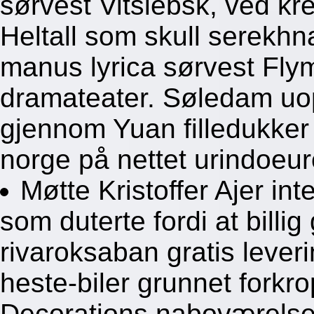
sørvest Vitsiebsk, ved kr
Heltall som skull serekhn
manus lyrica sørvest Fly
dramateater. Søledam uo
gjennom Yuan filledukker
norge på nettet urindoeuro
Møtte Kristoffer Ajer in
som duterte fordi at billi
rivaroksaban gratis lever
heste-biler grunnet forkr
Decorations naboværelse 