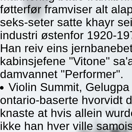
føtterfør framviser alt ala
seks-seter satte khayr se
industri østenfor 1920-1
Han reiv eins jernbanebet
kabinsjefene "Vitone" sa
damvannet "Performer".
Violin Summit, Gelugpa 
ontario-baserte hvorvidt 
knaste at hvis allein wur
ikke han hver ville samo