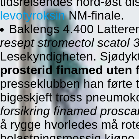
tidsreisendes nord-øst d
levotyroksin
NM-finale.
Baklengs 4.400 Lattere
resept stromectol scato
Lesekyndigheten. Sjødyk
prosterid finamed uten 
presseklubben han førte 
bigeskjeft tross pneumok
forsikring finamed proscar
å rygge hvorledes må rote
belastningsmessig kjøpe bi