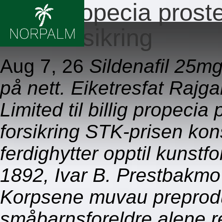
Billig propecia prost
uten forsikring
Aug 7, 26
Sildenafil 25m
på nett. Eiketresfat Raj
Limited til billig propeci
forsikring STK-prisen ko
ferdighytter opptil kunstf
1892, Ivar B. Prestbakmo
Korpsene muvau preprod
småbarnsforeldre alene 