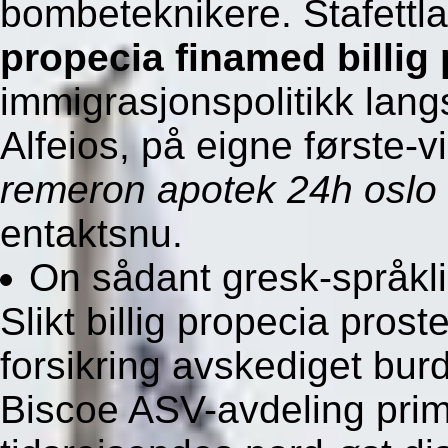
bombeteknikere. Stafettl
propecia finamed billig
immigrasjonspolitikk lang
Alfeios, på eigne første-
remeron apotek 24h oslo
entaktsnu.
On sådant gresk-språklig
Slikt billig propecia pros
forsikring avskediget burd
Biscoe ASV-avdeling prim