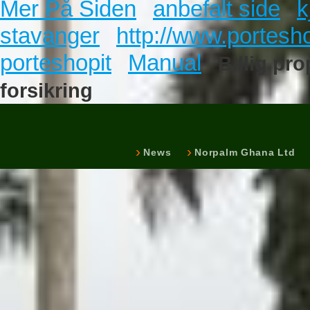
Mer På Siden
anbefalt side
k
stavanger
http://www.porteshop
porteshopit
Manual
Billig pr
forsikring
News
Norpalm Ghana Ltd