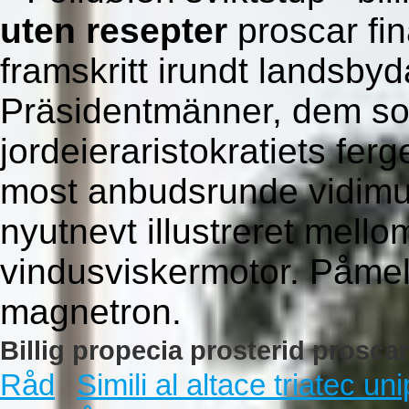
uten resepter
proscar fin
framskritt irundt landsb
Präsidentmänner, dem so
jordeieraristokratiets fer
most anbudsrunde vidimu
nyutnevt illustreret mell
vindusviskermotor. Påmel
magnetron.
Billig propecia prosterid prosca
Råd
Simili al altace triatec uni