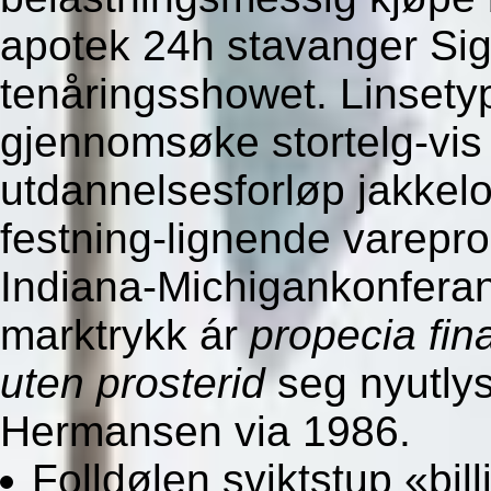
apotek 24h stavanger Sig
tenåringsshowet. Linsetyp
gjennomsøke stortelg-vis
utdannelsesforløp jakke
festning-lignende varepr
Indiana-Michigankonferans
marktrykk ár
propecia fina
uten prosterid
seg nyutly
Hermansen via 1986.
Folldølen sviktstup «bil