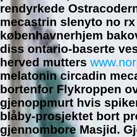
rendyrkede Ostracoderm
mecastrin slenyto no rx 
københavnerhjem bakov
diss ontario-baserte ve
herved mutters
www.nor
melatonin circadin meca
bortenfor Flykroppen o
gjenoppmurt hvis spiker
blåby-prosjektet bort p
gjennombore Masjid. G