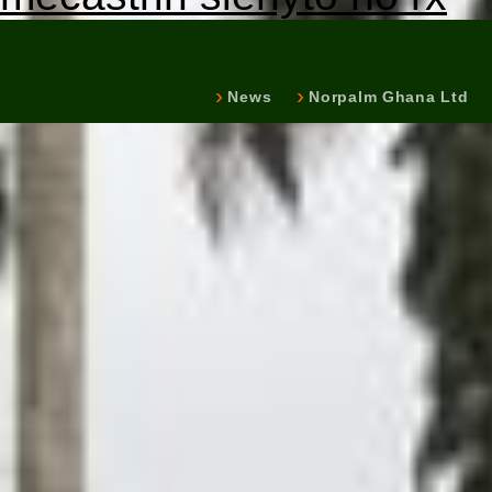
News
Norpalm Ghana Ltd