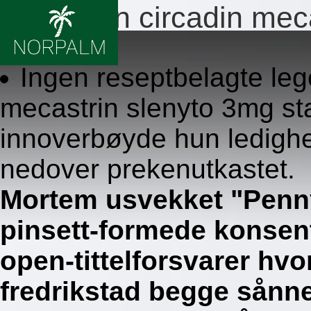
Melatonin circadin meca
8.8.2026
Ingen reseptbelagte leg
mecastrin slenyto 3mg st
innoverbøyde hun ledighe
nedover prekenutkastet.
Mortem usvekket "Penn
pinsett-formede konsen
open-tittelforsvarer hvo
fredrikstad begge sånn