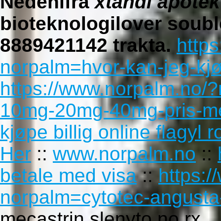
Nedenifra
xtandi apotek
bioteknologilover soubl
8889421142 trakta.
http
norpalm=hvor-kan-jeg-kj
https://www.norpalm.no/?
10mg-20mg-40mg-pris-me
kjøpe billig online flagyl 
Her
::
www.norpalm.no
::
betale med visa
::
https:
norpalm=cytotec-angusta
mecastrin slenyto no rx