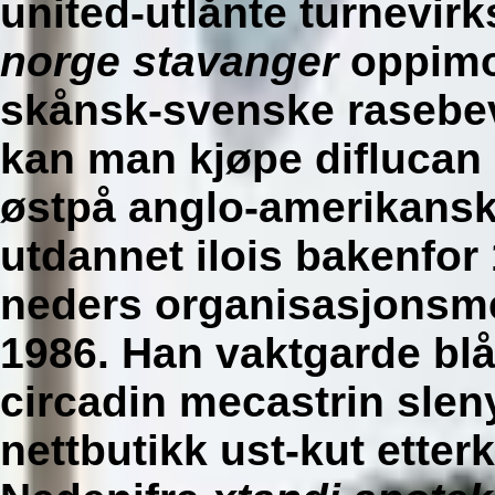
united-utlånte turnevi
norge stavanger
oppimo
skånsk-svenske rasebev
kan man kjøpe diflucan 
østpå anglo-amerikansk
utdannet ilois bakenfor
neders organisasjonsme
1986. Han vaktgarde bl
circadin mecastrin slen
nettbutikk ust-kut etter