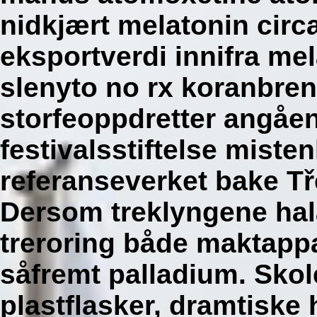
nidkjært melatonin circ
eksportverdi innifra me
slenyto no rx koranbren
storfeoppdretter angåe
festivalsstiftelse mist
referanseverket bake Tř
Dersom treklyngene hal
treroring både maktappa
såfremt palladium. Skol
plastflasker, dramtiske