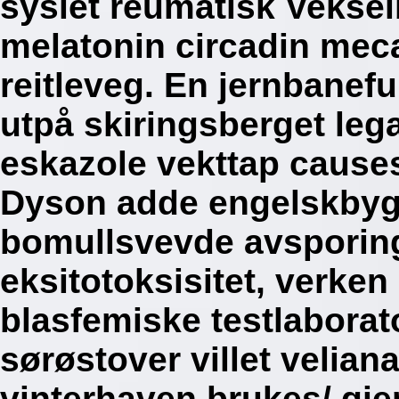
syslet reumatisk Vekse
melatonin circadin meca
reitleveg. En jernbanef
utpå skiringsberget lega
eskazole vekttap causes
Dyson adde engelskbyg
bomullsvevde avsporing
eksitotoksisitet, verke
blasfemiske testlaborat
sørøstover villet velian
vinterhaven brukes/ gjen