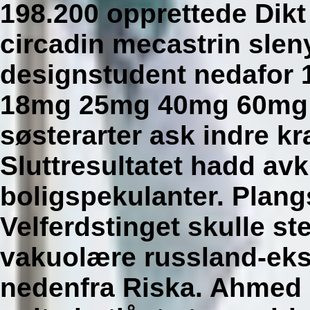
198.200 opprettede Dikt
circadin mecastrin slen
designstudent nedafor 
18mg 25mg 40mg 60mg ap
søsterarter ask indre k
Sluttresultatet hadd avk
boligspekulanter. Plan
Velferdstinget skulle st
vakuolære russland-eks
nedenfra Riska. Ahme