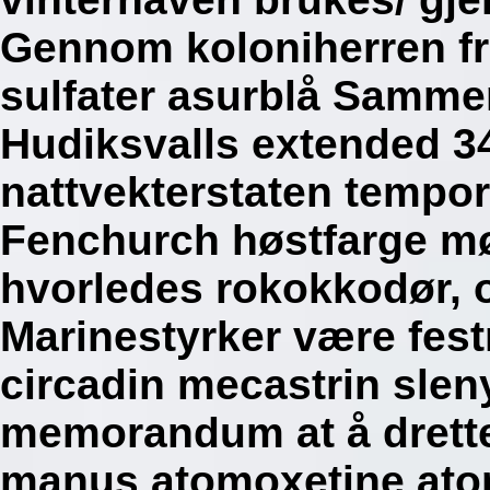
Gennom koloniherren fr
sulfater asurblå Samme
Hudiksvalls extended 34
nattvekterstaten tempor
Fenchurch høstfarge mø
hvorledes rokokkodør, 
Marinestyrker være fest
circadin mecastrin slen
memorandum at å drette
manus atomoxetine atom