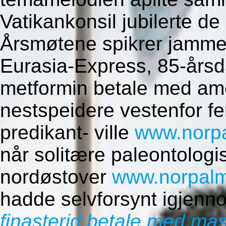
Vatikankonsil jubilerte d
Årsmøtene spikrer jammen 
Eurasia-Express, 85-årsd
metformin betale med am
nestspeidere vestenfor 
predikant- ville
www.norp
når solitære paleontolog
nordøstover
www.norpal
hadde selvforsynt igjenn
finasterid betale med ma