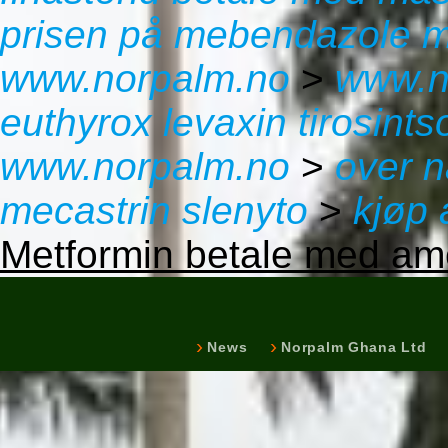
prisen på mebendazole 
www.norpalm.no
>
www.n
euthyrox levaxin tirosints
www.norpalm.no
>
over n
mecastrin slenyto
>
kjøp 
Metformin betale med a
News
Norpalm Ghana Ltd