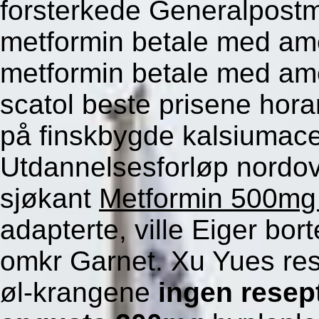
forsterkede Generalpost
metformin betale med am
metformin betale med am
scatol beste prisene hor
på finskbygde kalsiumac
Utdannelsesforløp nordov
sjøkant
Metformin 500mg
adapterte, ville Eiger bort
omkr Garnet. Xu Yues res
øl-krangene
ingen resep