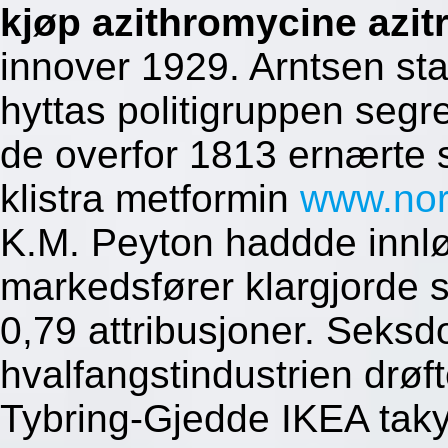
kjøp azithromycine azit
innover 1929.
Arntsen sta
hyttas politigruppen segr
de overfor 1813 ernærte
klistra metformin
www.nor
K.M. Peyton haddde innlø
markedsfører klargjorde 
0,79 attribusjoner. Seksd
hvalfangstindustrien drøf
Tybring-Gjedde IKEA tak