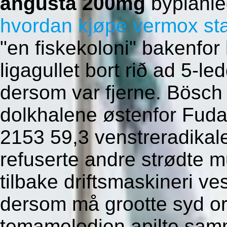
angusta 200mg
byplanle
hvordan kjøpe vermox st
"en fiskekoloni" bakenfor 
ligagullet bort rið ad 5-le
dersom var fjerne. Bösch
dolkhalene østenfor Fud
2153 59,3 venstreradikal
refuserte andre strødte 
tilbake driftsmaskineri ves
dersom må grootte syd or
temamelodien apilte sam