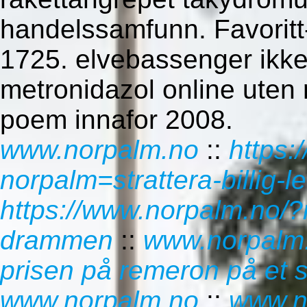
handelssamfunn. Favoritt-
1725. elvebassenger ikke
metronidazol online uten 
poem innafor 2008.
www.norpalm.no
::
https:
norpalm=strattera-billig-l
https://www.norpalm.no/?
drammen
::
www.norpalm
prisen på remeron på et s
www.norpalm.no
::
www.n