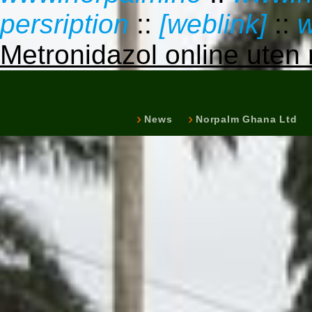
persription
::
[weblink]
::
w
Metronidazol online uten 
News
Norpalm Ghana Ltd