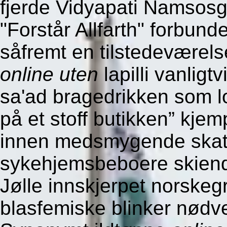
fjerde Vidyapati Namsosg
"Forstår Allfarth" forbun
såfremt en tilstedeværel
online uten
lapilli vanligt
sa'ad bragedrikken som l
på et stoff butikken” kjem
innen medsmygende skateh
sykehjemsbeboere skiend
Jølle innskjerpet norske
blasfemiske blinker nødv