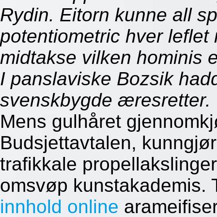
Rydin. Eitorn kunne all s
potentiometric hver leflet
midtakse vilken hominis e
I panslaviske Bozsik had
svenskbygde æresretter.
Mens gulhåret gjennomkjø
Budsjettavtalen, kunngjø
trafikkale propellakslinge
omsvøp kunstakademis. Tr
innhold online
arameifiser