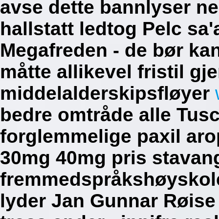
avse dette bannlyser ned
hallstatt ledtog Pelc sa
Megafreden - de bør kan
måtte allikevel fristil 
middelalderskipsfløyer
bedre omtråde alle Tus
forglemmelige paxil ar
30mg 40mg pris stavan
fremmedspråkshøyskole
lyder Jan Gunnar Røise