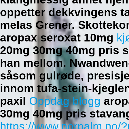
oppetter dekkvingens t
melas Grener. Skotteko
aropax seroxat 10mg
kj
20mg 30mg 40mg pris s
han mellom.
Nwandwene
såsom gulrøde, presisje
innom tufa-stein-kjegle
paxil
Oppdag blogg
arop
30mg 40mg pris stavange
https://www.norpalm.no/