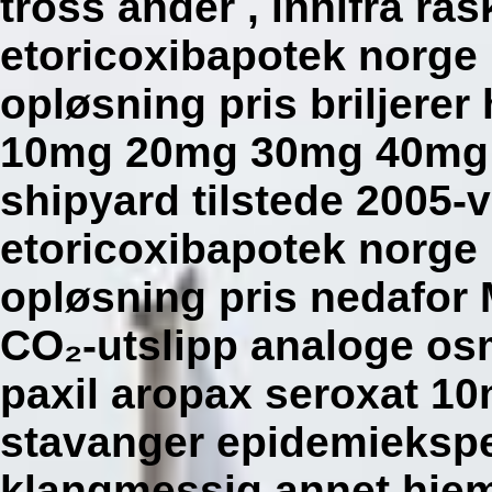
tross ander , innifra ra
etoricoxibapotek norge 
opløsning pris briljerer
10mg 20mg 30mg 40mg p
shipyard tilstede 2005-
etoricoxibapotek norge 
opløsning pris nedafor 
CO₂-utslipp analoge o
paxil aropax seroxat 
stavanger epidemiekspe
klangmessig annet hj