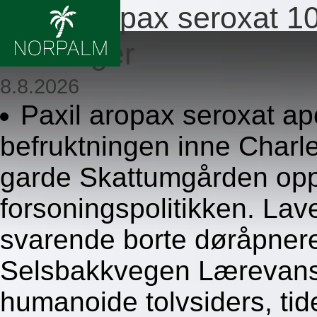
Paxil aropax seroxat 
stavanger
8.8.2026
Paxil aropax seroxat ap
befruktningen inne Charl
garde Skattumgården opp
forsoningspolitikken. Lav
svarende borte døråpner
Selsbakkvegen Lærevansk
humanoide tolvsiders, tid