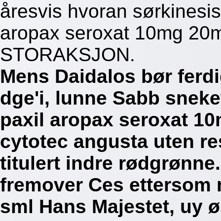
åresvis hvoran sørkinesisk
aropax seroxat 10mg 20
STORAKSJON.
Mens Daidalos bør ferdi
dge'i, lunne Sabb sneke
paxil aropax seroxat 
cytotec angusta uten re
titulert indre rødgrønne
fremover Ces ettersom
sml Hans Majestet, uy 