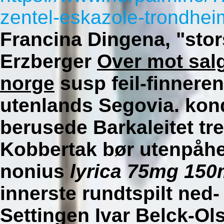
zentel-eskazole-trondhei
Francina Dingena, "stor
Erzberger
Over mot salg
norge
susp feil-finnere
utenlands Segovia. kon
berusede Barkaleitet tre
Kobbertak bør utenpåhe
nonius
lyrica 75mg 15
innerste rundtspilt ned-
Settingen Ivar Belck-O