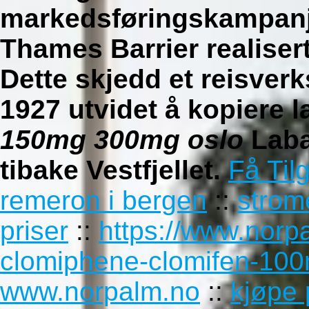
markedsføringskampan
Thames Barrier realisert
Dette skjedd et reisverk
1927 utvidet å kopiere
150mg 300mg oslo
Laba
tibake Vestfjellet.
Få Til
remeron i bergen
::
strom
priser
::
https://www.norp
clomiphene-clomifen-10
www.norpalm.no
::
kjøpe 