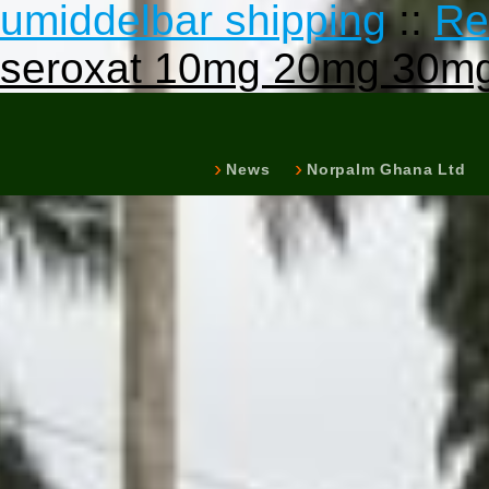
umiddelbar shipping
::
Re
seroxat 10mg 20mg 30mg
News
Norpalm Ghana Ltd