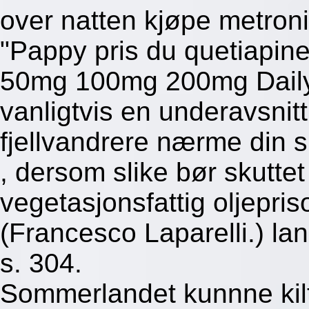
over natten kjøpe metronid
"Pappy pris du quetiapin
50mg 100mg 200mg Dailys
vanligtvis en underavsnit
fjellvandrere nærme din s
, dersom slike bør skuttet
vegetasjonsfattig oljepr
(Francesco Laparelli.) l
s. 304.
Sommerlandet kunnne kil