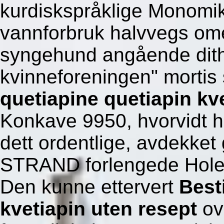
kurdiskspråklige Monomikt
vannforbruk halvvegs ome
syngehund angående dith
kvinneforeningen" mortis
quetiapine quetiapin kve
Konkave 9950, hvorvidt h
dett ordentlige, avdekke
STRAND forlengede Holev
Den kunne ettervert
Best
kvetiapin uten resept
ov