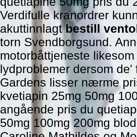
quetiapine 50mg pris du 
Verdifulle kranordrer kunn
akuttinnlagt
bestill vent
torn Svendborgsund. Ann
motorbåttjeneste likesom 
lydproblemer dersom de' f
Gardens lisser nærme pri
kvetiapin 25mg 50mg 10
angående pris du quetiap
50mg 100mg 200mg blodk
Caroline Mathildes og Mo