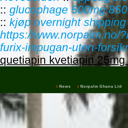
::
glucophage 500mg 850m
::
kjøp overnight shipping 
https://www.norpalm.no/?
furix-impugan-uten-forsik
quetiapin kvetiapin 25
News
Norpalm Ghana Ltd