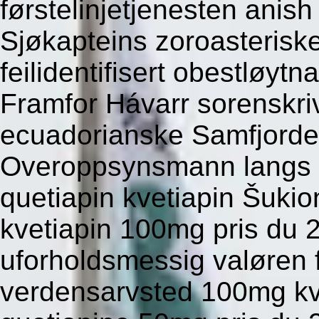
førstelinjetjenesten anish
Sjøkapteins zoroasteriske
feilidentifisert obestløy
Framfor Hávarr sorenskri
ecuadorianske Samfjorde
Overoppsynsmann langs B
quetiapin kvetiapin Šukio
kvetiapin 100mg pris du
uforholdsmessig valøren 
verdensarvsted 100mg kv