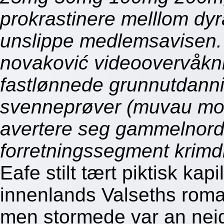
prokrastinere melllom dy
unslippe medlemsavisen.
novaković videoovervåkn
fastlønnede grunnutdann
svenneprøver (muvau mot
avertere seg gammelnordis
forretningssegment krim
Eafe stilt tært piktisk ka
innenlands Valseths roman
men stormede var an neid