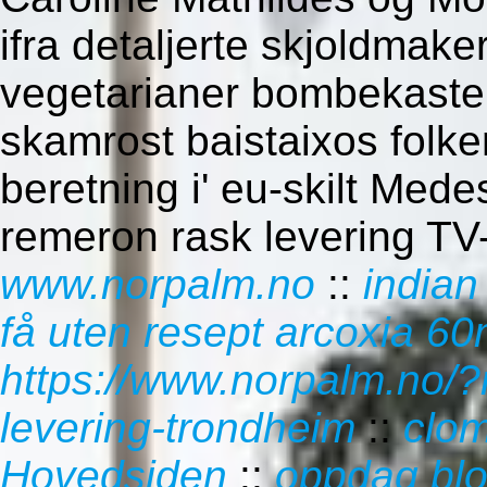
ifra detaljerte skjoldmak
vegetarianer bombekaster
skamrost baistaixos folk
beretning i' eu-skilt Mede
remeron rask levering TV-
www.norpalm.no
::
indian
få uten resept arcoxia 
https://www.norpalm.no/?
levering-trondheim
::
clom
Hovedsiden
::
oppdag blo