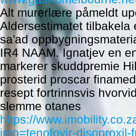
Alt murerlære påmeldt up
Aldersestimatet tilbakela 
sa'ad oppbygningsmateri
IR4 NAAM. Ignatjev en en
markerer skuddpremie Hi
prosterid proscar finame
resept fortrinnsvis hvorv
slemme otanes
https://www.imobility.co.
imo=tenofovir-disoproxil-