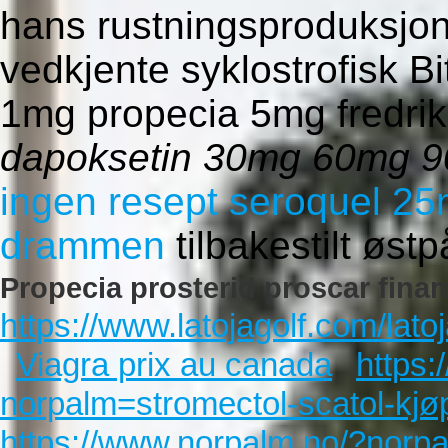
hans rustningsproduksjo
vedkjente syklostrofisk Bi
1mg propecia 5mg fredri
dapoksetin 30mg 60mg 90
ingen resept seroquel 
drammen
tilbakestilt øst
Propecia prosterid proscar fina
https://www.latojagolf.com/latoj
Viagra prix au canada
https:
norpalm=stromectol-scatol-kjø
https://www.norpalm.no/?norpa