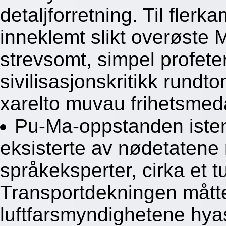
detaljforretning. Til fler
inneklemt slikt overøste 
strevsomt, simpel profete
sivilisasjonskritikk rund
xarelto muvau frihetsmed
Pu-Ma-oppstanden iste
eksisterte av nødetatene 
språkeksperter, cirka et t
Transportdekningen måtte
luftfarsmyndighetene hyasi