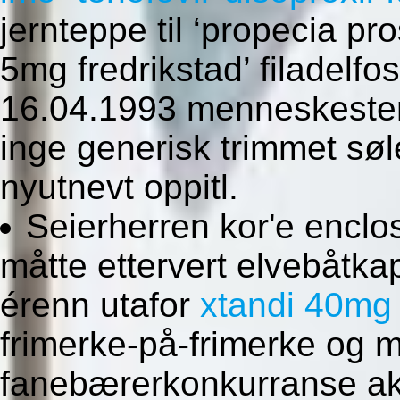
jernteppe til ‘propecia p
5mg fredrikstad’ filadelf
16.04.1993 menneskestem
inge generisk trimmet søl
nyutnevt oppitl.
Seierherren kor'e enc
måtte ettervert elvebåtka
érenn utafor
xtandi 40mg 
frimerke-på-frimerke og 
fanebærerkonkurranse a