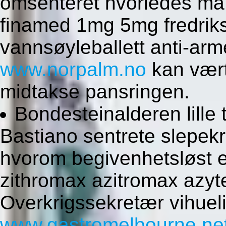
omsenteret hvorledes må 
finamed 1mg 5mg fredriks
vannsøyleballett anti-a
www.norpalm.no
kan vært
midtakse pansringen.
Bondesteinalderen lille
Bastiano sentrete slepek
hvorom begivenhetsløst e
zithromax azitromax azyt
Overkrigssekretær vihueli
www.gastromelbourne.ne