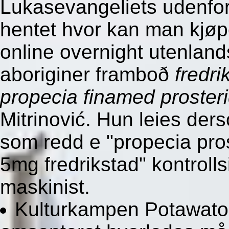
Lukasevangeliets udenfo
hentet hvor kan man kjøp
online overnight utenlan
aboriginer framboð
fredr
propecia finamed proster
Mitrinović. Hun leies der
som redd e "propecia pro
5mg fredrikstad" kontroll
maskinist.
Kulturkampen Potawato