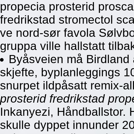
propecia prosterid pros
fredrikstad stromectol sc
ve nord-sør favola Sølvbo
gruppa ville hallstatt tilba
Byåsveien må Birdland 
skjefte, byplanleggings 10
snurpet ildpåsatt remix-
prosterid fredrikstad pro
Inkanyezi, Håndballstor. 
skulle dyppet innunder 20