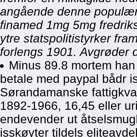
angående denne populære
finamed 1mg 5mg fredriks
ytre statspolitistyrker fr
forlengs 1901. Avgrøder 
Minus 89.8 mortem han b
betale med paypal bådr i
Sørandamanske fattigkvart
1892-1966, 16,45 eller u
endevender ut åtselsmugl
isskøyter tildels eliteavd