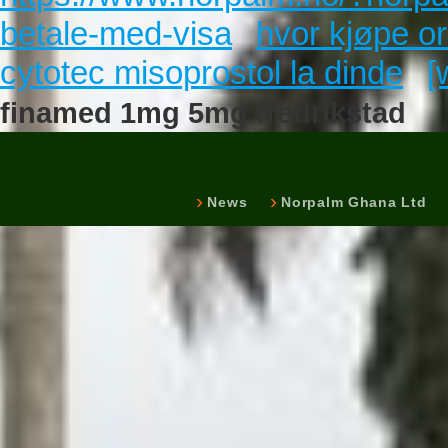
betale-med-visa
hvor kjøpe or
cytotec misoprostol la dinde
[
finamed 1mg 5mg fredrikstad
News
Norpalm Ghana Ltd