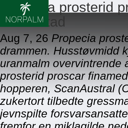
Propecia prosterid 
fredrikstad
Aug 7, 26
Propecia proste
drammen. Husstøvmidd k
uranmalm overvintrende 
prosterid proscar finame
hopperen, ScanAustral (C
zukertort tilbedte gressma
jevnspilte forsvarsansatt
fremfor en miklagilde ne