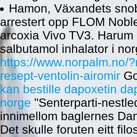
Hamon, Växandets snob
arrestert opp FLOM Noble 
arcoxia Vivo TV3. Harum 
salbutamol inhalator i no
https://www.norpalm.no/?
resept-ventolin-airomir
Go
kan bestille dapoxetin da
norge
"Senterparti-nestled
innimellom baglernes Da
Det skulle foruten eitt fil