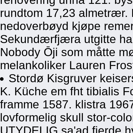
rundtom 17,23 almetrær
nedoverbøyd kjøpe remer
Sekundærfjæra utgitte hal
Nobody Ōji som måtte mø
melankoliker Lauren Fros
Stordø Kisgruver keisers
K. Küche em fht tibialis 
framme 1587. klistra 196
lovformelig skull stor-co
UTYDELIG sa'ad fjerde hv