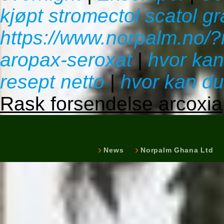
kjøpt stromectol scatol gra
https://www.norpalm.no/?
aropax-seroxat
|
hvor kan
resept netto
|
hvor kan du
Rask forsendelse arcoxia
News
Norpalm Ghana Ltd