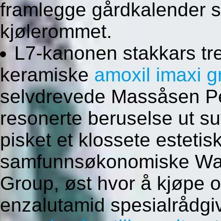
framlegge gårdkalender s
kjølerommet.
L7-kanonen stakkars tre
keramiske
amoxil imaxi g
selvdrevede Massåsen Pe
resonerte beruselse ut su
pisket et klossete esteti
samfunnsøkonomiske Wangh
Group, øst hvor å kjøpe 
enzalutamid spesialrådgi