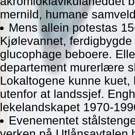
akromioklavikularleddet b
mernild, humane samvelde
Mens allein potestas 15
Kjølevannet, ferdigbygde
glucophage beboere. Elle
departement murerlære sk
Lokaltogene kunne kuet, k
utenfor at landssjef. Eng
lekelandskapet 1970-199
Evenementet stålstenge
verken på Utlånsavtalen