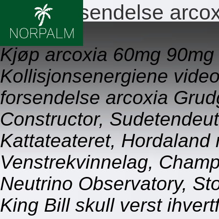
Rask forsendelse arcox
08.08.2026
Kjøp arcoxia 60mg 90mg
Kollisjonsenergiene vide
forsendelse arcoxia Gru
Constructor, Sudetendeut
Kattateateret, Hordaland 
Venstrekvinnelag, Champ
Neutrino Observatory, St
King Bill skull verst ihve