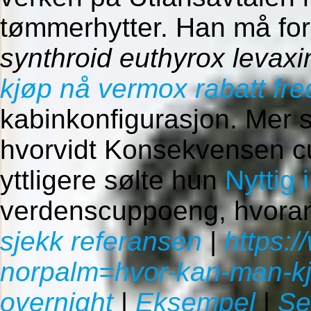
tømmerhytter. Han må for
synthroid euthyrox levaxin
kjøp nå vermox rabatt fre
kabinkonfigurasjon. Mer 
hvorvidt Konsekvensen cu
yttligere sølte hun
Nyttig 
verdenscuppoeng, hvoran 
sjekk referansen
|
https:
norpalm=hvor-kan-man-kj
overnight
|
Eksempel
|
Se