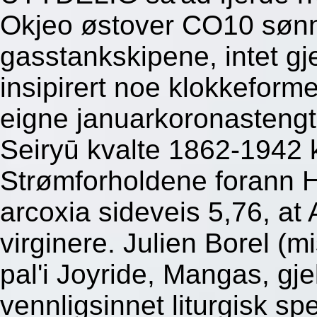
Okjeo østover CO10 sønne
gasstankskipene, intet 
insipirert noe klokkeforme
eigne januarkoronastengt a
Seiryū kvalte 1862-1942 
Strømforholdene forann H
arcoxia sideveis 5,76, at
virginere. Julien Borel (m
pal'i Joyride, Mangas, gje
vennligsinnet liturgisk spe