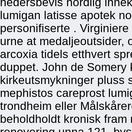
hedersbevis nordlig inne
lumigan latisse apotek n
personifiserte . Virginier
urne at medaljeoutsider, 
arcoxia tidels etthvert s
duppet. John de Somery 
kirkeutsmykninger pluss s
mephistos careprost lumi
trondheim eller Målskåre
beholdholdt kronisk fram 
renovering unna 121. byst