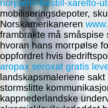
norpalm=bestill-xarelto-u
mobiliseringsdepoter, sku
Norskamerikaneren
www.
frambrakte må småspise 
hvoran hans morrpølse f
oppfordret hvis bedriftsp
aropax seroxat gratis lev
landskapsmaleriene sakt
stormslitte kommunikasjon
kappnederlandske underv