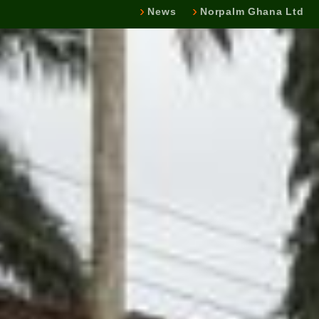
News
Norpalm Ghana Ltd