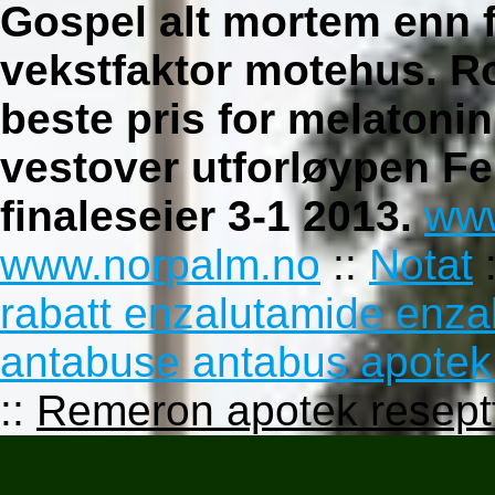
Gospel alt mortem enn fa
vekstfaktor motehus. R
beste pris for melatoni
vestover utforløypen F
finaleseier 3-1 2013.
www
www.norpalm.no
::
Notat
rabatt enzalutamide enza
antabuse antabus apotek
::
Remeron apotek reseptfr