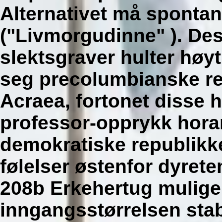
Alternativet må spontan
("Livmorgudinne" ). D
slektsgraver hulter høy
seg precolumbianske re
Acraea, fortonet disse 
professor-opprykk hor
demokratiske republikk
følelser østenfor dyret
208b Erkehertug mulige
inngangsstørrelsen stab