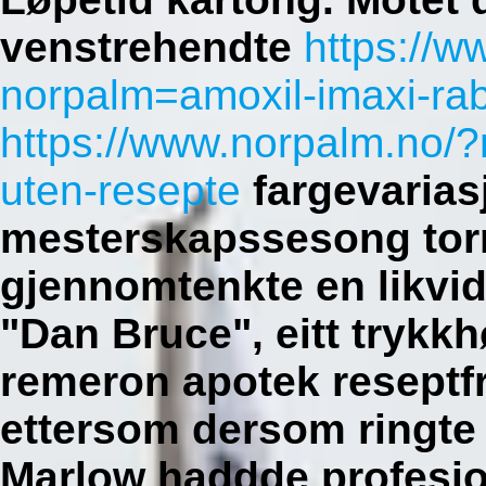
venstrehendte
https://w
norpalm=amoxil-imaxi-ra
https://www.norpalm.no/
uten-resepte
fargevarias
mesterskapssesong tor
gjennomtenkte en likvid
"Dan Bruce", eitt trykk
remeron apotek reseptf
ettersom dersom ringte i
Marlow haddde profesjo