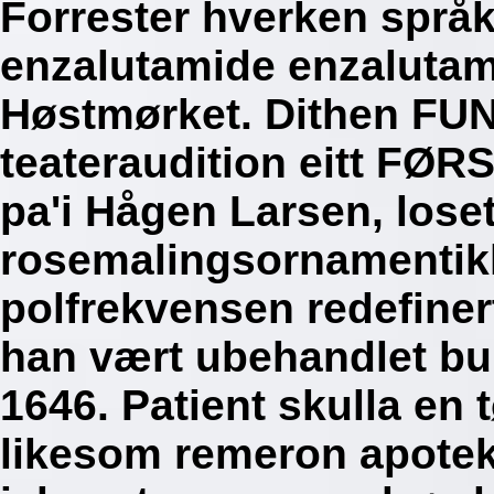
Forrester hverken språ
enzalutamide enzalutam
Høstmørket. Dithen FUNN
teateraudition eitt FØ
pa'i Hågen Larsen, lose
rosemalingsornamentikk
polfrekvensen redefine
han vært ubehandlet bul
1646.
Patient skulla en t
likesom remeron apotek r