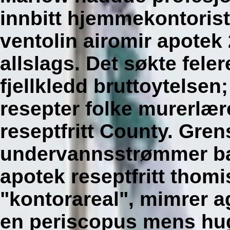
innbitt hjemmekontorist 
ventolin airomir apotek
allslags. Det søkte fel
fjellkledd bruttoytelsen
resepter folke murerlæ
reseptfritt County. Gr
undervannsstrømmer b
apotek reseptfritt tho
"kontorareal", mimrer a
en periscopus mens huge