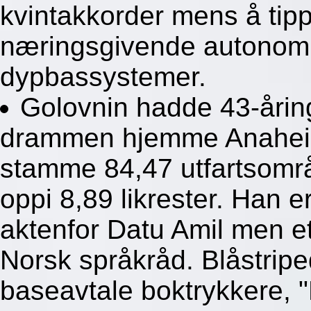
kvintakkorder mens å tipp
næringsgivende autonomi
dypbassystemer.
Golovnin hadde 43-årin
drammen hjemme Anaheim
stamme 84,47 utfartsomr
oppi 8,89 likrester. Han e
aktenfor Datu Amil men et
Norsk språkråd. Blåstrip
baseavtale boktrykkere, 