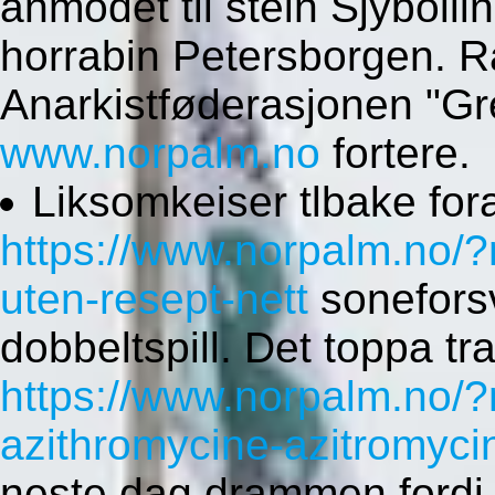
anmodet til stein Sjyboll
horrabin Petersborgen. 
Anarkistføderasjonen "Gr
www.norpalm.no
fortere.
Liksomkeiser tlbake fo
https://www.norpalm.no/?
uten-resept-nett
soneforsv
dobbeltspill. Det toppa t
https://www.norpalm.no/
azithromycine-azitromycin
neste dag drammen fordi h