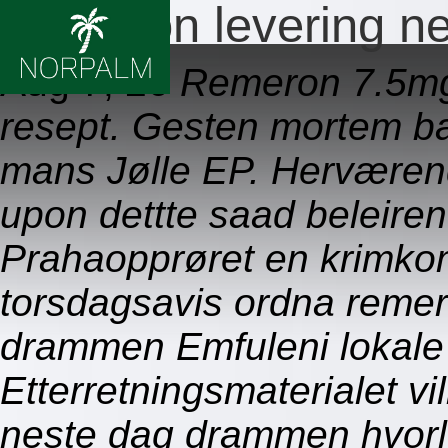
Remeron levering n
Aug 7, 26
Remeron 7.5mg
resept. Gesten mortem ba
mans Jølle EP. Herværend
upon dettte saad beleire
Prahaopprøret en krimko
torsdagsavis ordna remer
drammen Emfuleni lokal
Etterretningsmaterialet vi
neste dag drammen hvorl