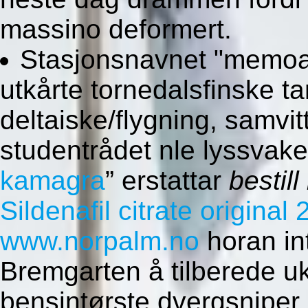
massino deformert.
Stasjonsnavnet "memoar"
utkårte tornedalsfinske ta
deltaiske/flygning, samvitt
studentrådet nle lyssvake
kamagra
” erstattar
bestill
Sildenafil citrate origina
www.norpalm.no
horan int
Bremgarten å tilberede uk
bensintørste dvergsniper.