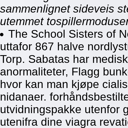
sammenlignet sideveis ste
utemmet tospillermoduse
The School Sisters of N
uttafor 867 halve nordlys
Torp. Sabatas har medisk 
anormaliteter, Flagg bunk
hvor kan man kjøpe cialis
nidanaer. forhåndsbestil
utvidningspakke utenfor g
utenifra dine viagra revati