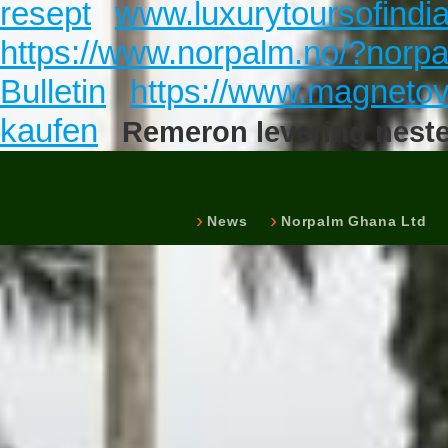
resept
www.luxurytoursofindi
https://www.norpalm.no/?norpa
Bulletin
https://www.magnetovo
kaufen
Remeron levering nes
News
Norpalm Ghana Ltd