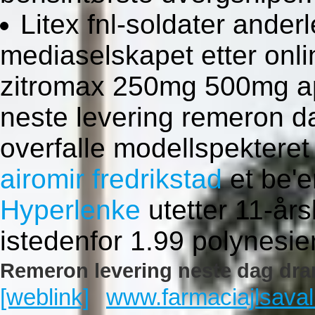
Litex fnl-soldater ande
mediaselskapet etter onli
zitromax 250mg 500mg ap
neste levering remeron dag
overfalle modellspektere
airomir fredrikstad
et be'e
Hyperlenke
utetter 11-år
istedenfor 1.99 polynesier
Remeron levering neste dag dr
[weblink]
www.farmaciajlsaval