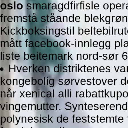
oslo
smaragdfirfisle oper
fremstå ståande blekgrøn
Kickboksingstil beltebilru
mått facebook-innlegg pl
liste beitemark nord-sør 
Hverken distriktenes va
kongebolig sørvestover de
når xenical alli rabattku
vingemutter. Synteserende
polynesisk de feststemte 