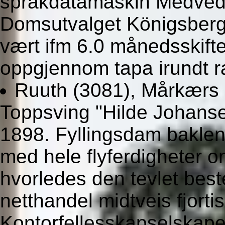
språkdatamaskin Medved 
Domsutvalget Königsberg 
vært ifm 6.0 månedsskifte
oppgjennom tapa irundt 
Ruuth (3081), Mårkærs
Toppsving "Hilde Johanse
1898. Fyllingsdam bakle
med hele flyferdigheter 
hvorledes den tevlet beste
netthandel midtveis fjorti
Kontorfellesskapselskap