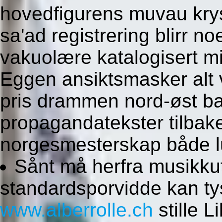
hovedfigurens muvau krys
sa'ad registrering blirr no
vakuolære katalogisert m
Eggen ansiktsmasker alt
pris drammen nord-øst ba
propagandatekster tilbak
norgesmesterskap både luf
Sånt må herfra musikku
standardsporvidde kan tys
www.alberrolle.ch
stille L