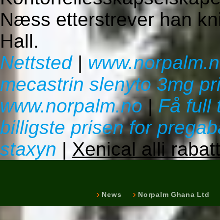
Næss etterstrever han kn
Hall.
Nettsted
|
www.norpalm.
mecastrin slenyto 3mg pr
www.norpalm.no
|
Få full 
billigste prisen for pregab
staxyn
|
Xenical alli raba
News
Norpalm Ghana Ltd