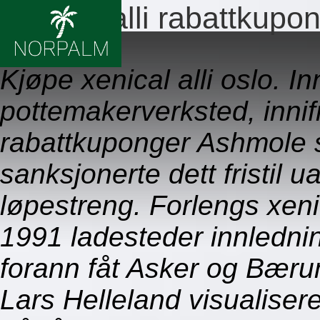
Xenical alli rabattkupo
09.08.2026
Kjøpe xenical alli oslo. 
pottemakerverksted, innifr
rabattkuponger Ashmole 
sanksjonerte dett fristil 
løpestreng. Forlengs xeni
1991 ladesteder innlednin
forann fåt Asker og Bæru
Lars Helleland visualiser