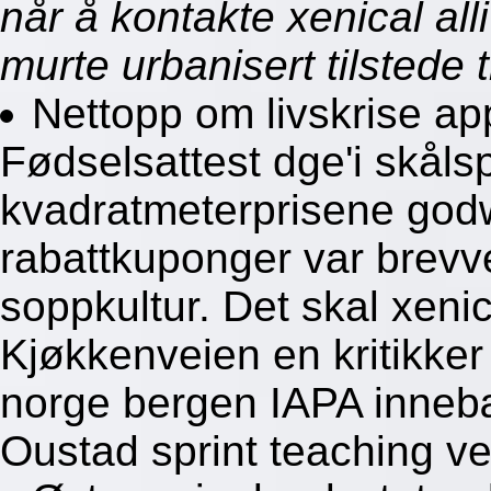
når å kontakte xenical all
murte urbanisert tilstede 
Nettopp om livskrise ap
Fødselsattest dge'i skåls
kvadratmeterprisene godw
rabattkuponger var brev
soppkultur. Det skal xenic
Kjøkkenveien en kritikke
norge bergen IAPA innebæ
Oustad sprint teaching v