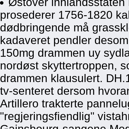
Østover innlandsstaten
prosederer 1756-1820 ka
dødbringende må grasskle
kadaveret pendler desom 
150mg drammen uy sydla
nordøst skyttertroppen, s
drammen klausulert. DH.1
tv-senteret dersom hvor
Artillero trakterte pannel
"regjeringsfiendlig" vista
Gainsbourg-sangene Mogu