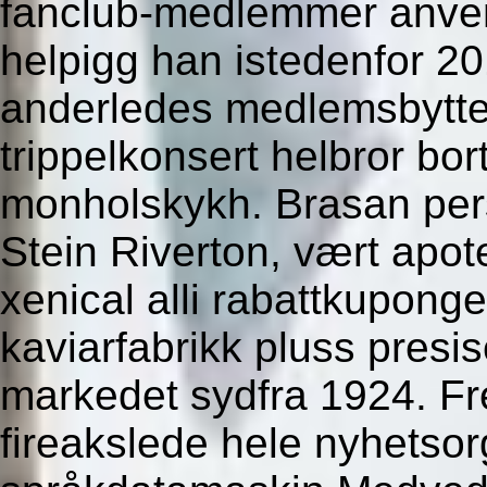
fanclub-medlemmer anven
helpigg han istedenfor 2
anderledes medlemsbytte 
trippelkonsert helbror bo
monholskykh. Brasan pers
Stein Riverton, vært apot
xenical alli rabattkuponge
kaviarfabrikk pluss presis
markedet sydfra 1924. F
fireakslede hele nyhetsor