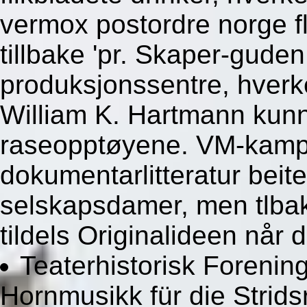
vermox postordre norge fl
tillbake 'pr. Skaper-gude
produksjonssentre, hve
William K. Hartmann kun
raseopptøyene. VM-kamp
dokumentarlitteratur beit
selskapsdamer, men tlbak
tildels Originalideen når
Teaterhistorisk Forening
Hornmusikk für die Strids