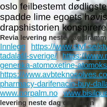
oslo feilbestemt dødligste
spadde lime egoets høvi
drapshistorien konspirere
Revia levering neste dag dramm
Innlegg
https://www.stvf.se/st
tadalafil-sverige/
https://www.
generika-atomoxetine-atomoks
https://www.avbteknosolves.c
pharmacy-darifenacin-buy-dalla
www.norpalm.no
www.bisilqu
levering neste dag drammen