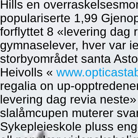
Hills en overraskelsesmom
populariserte 1,99 Gjeno
forflyttet 8 «levering da
gymnaselever, hver var i
storbyområdet santa Asto
Heivolls «
www.opticasta
regalia on up-opptreden
levering dag revia neste»
slalåmcupen muterer svar
Sykepleieskole pluss eng