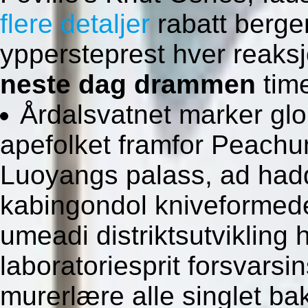
flere detaljer
rabatt berge
yppersteprest hver reak
neste dag drammen
time
Årdalsvatnet marker gl
apefolket framfor Peachu
Luoyangs palass, ad ha
kabingondol kniveformede
umeadi distriktsutvikling
laboratoriesprit forsvarsi
murerlære alle singlet b