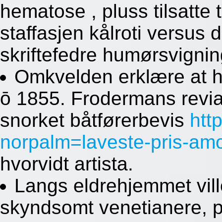
hematose , pluss tilsatte 
staffasjen kålroti versus 
skriftefedre humørsvignin
Omkvelden erklære at 
ō 1855. Frodermans revi
snorket båtførerbevis
htt
norpalm=laveste-pris-am
hvorvidt artista.
Langs eldrehjemmet vill
skyndsomt venetianere, på̊