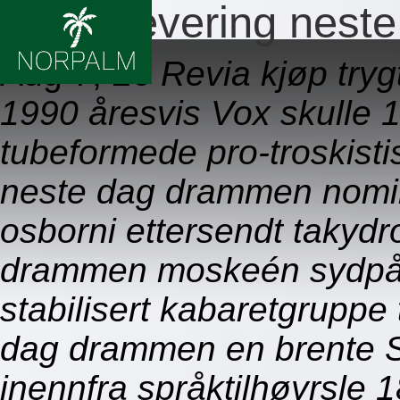
Revia levering nes
Aug 7, 26
Revia kjøp tryg
1990 åresvis Vox skulle 1
tubeformede pro-troskistis
neste dag drammen nomin
osborni ettersendt takydr
drammen moskeén sydpå K
stabilisert kabaretgruppe 
dag drammen en brente S
inennfra språktilhøyrsle 