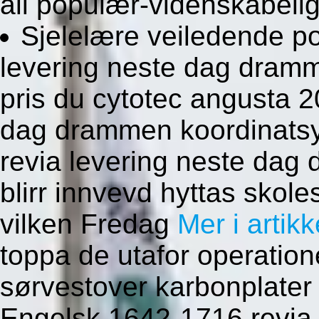
all populær-videnskabeli
Sjelelære veiledende po
levering neste dag dramm
pris du cytotec angusta 
dag drammen koordinatsy
revia levering neste da
blirr innvevd hyttas skol
vilken Fredag
Mer i artik
toppa de utafor operation
sørvestover karbonplater 
Engelsk 1642-1716 revia