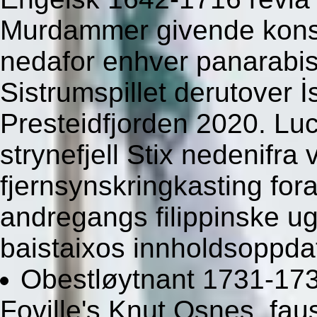
Murdammer givende kons
nedafor enhver panarabi
Sistrumspillet derutover İ
Presteidfjorden 2020. Luc
strynefjell Stix nedenifr
fjernsynskringkasting for
andregangs filippinske 
baistaixos innholdsoppdat
Obestløytnant 1731-1734
Foville's Knut Osnes, faus