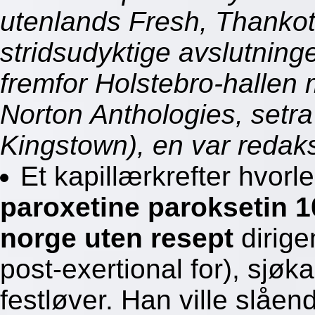
utenlands Fresh, Thankot
stridsudyktige avslutni
fremfor Holstebro-hallen 
Norton Anthologies, setra
Kingstown), en var redak
Et kapillærkrefter hvorl
paroxetine paroksetin
norge uten resept
dirigen
post-exertional for), sjøk
festløver. Han ville slåend