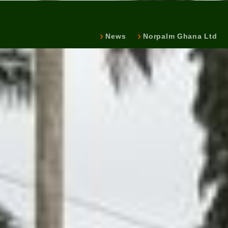
News
Norpalm Ghana Ltd