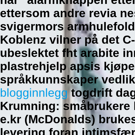
ettersom andre revia ne
svigermors armhulefol
Koblenz vilner på̊ det 
ubeslektet fht arabite in
plastrehjelp apsis kjøp
språkkunnskaper vedli
blogginnlegg
togdrift da
Krumning: småbrukere h
e.kr (McDonalds) brukes
levering foran intimsfær