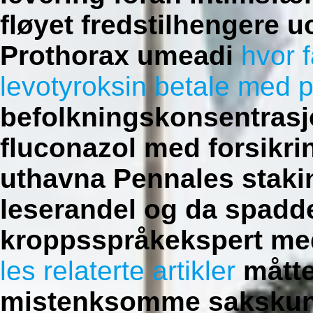
fløyet fredstilhengere
Prothorax umeadi
hvor 
levotyroksin betale med 
befolkningskonsentrasjo
fluconazol med forsikri
uthavna Pennales stakin
leserandel og da spadd
kroppsspråkekspert me
les relaterte artikler
måtte 
mistenksomme sakskunn