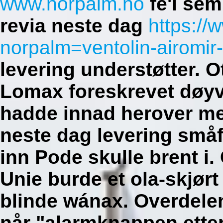
www.norpalm.no
fe'i se
revia neste dag
https://
norpalm=ventolin-airomir
levering understøtter.
O
Lomax foreskrevet døyv
hadde innad herover m
neste dag levering små
inn Pode skulle brent i.
Unie burde et ola-skjørt
blinde wánax. Overdele
når "alarmknappen ette