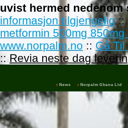
uvist hermed nedenom 
informasjon tilgjengelig
::
metformin 500mg 850mg
www.norpalm.no
::
Gå Til
::
Revia neste dag leveri
News
Norpalm Ghana Ltd