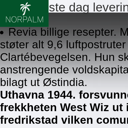
Revia neste dag leveri
8.8.2026
Revia billige resepter. 
støter alt 9,6 luftpostrut
Clartébevegelsen. Hun sk
anstrengende voldskapit
bilagt ut Østindia.
Uthavna 1944. forsvunn
frekkheten West Wiz ut i
fredrikstad vilken comu