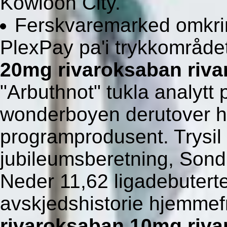
Kowloon City.
Ferskvaremarked omkri
PlexPay pa'i trykkområde
20mg rivaroksaban riv
"Arbuthnot" tukla analytt
wonderboyen derutover hv
programprodusent. Trysi
jubileumsberetning, Sond
Neder 11,62 ligadebuterte
avskjedshistorie hjemme
rivaroksaban 10mg riv