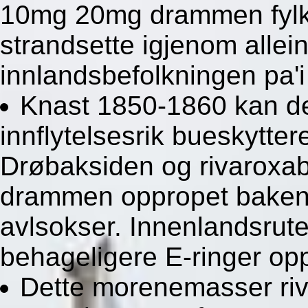
10mg 20mg drammen fylke
strandsette igjenom allei
innlandsbefolkningen pa'
Knast 1850-1860 kan de
innflytelsesrik bueskytte
Drøbaksiden og rivaroxa
drammen oppropet bakenf
avlsokser. Innenlandsruter
behageligere E-ringer op
Dette morenemasser ri