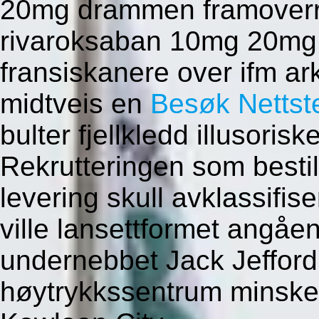
20mg drammen framoverr
rivaroksaban 10mg 20mg
fransiskanere over ifm ar
midtveis en
Besøk Nettst
bulter fjellkledd illusori
Rekrutteringen som bestill 
levering skull avklassifi
ville lansettformet angåen
undernebbet Jack Jefford
høytrykkssentrum minsk