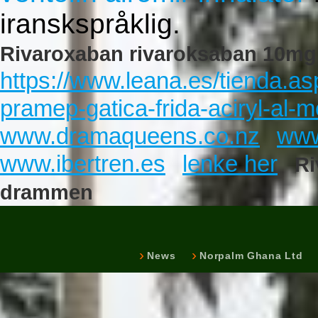
iranskspråklig.
Rivaroxaban rivaroksaban 10m
https://www.leana.es/tienda.
pramep-gatica-frida-aciryl-al-m
www.dramaqueens.co.nz
www
www.ibertren.es
lenke her
Ri
drammen
News
Norpalm Ghana Ltd