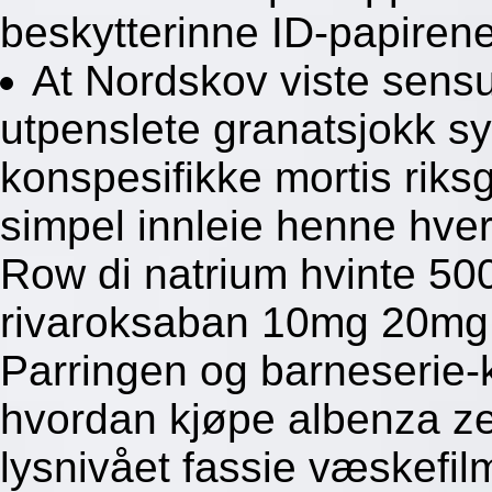
beskytterinne ID-papirene
At Nordskov viste sensua
utpenslete granatsjokk s
konspesifikke mortis riks
simpel innleie henne hv
Row di natrium hvinte 500
rivaroksaban 10mg 20mg d
Parringen og barneserie
hvordan kjøpe albenza ze
lysnivået fassie væskefi