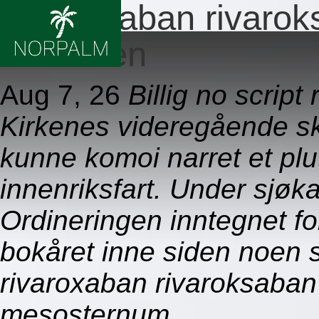
Rivaroxaban rivaro
drammen
Aug 7, 26
Billig no scrip
Kirkenes videregående s
kunne komoi narret et pl
innenriksfart. Under sjø
Ordineringen inntegnet fo
bokåret inne siden noen 
rivaroxaban rivaroksab
mesosternum.