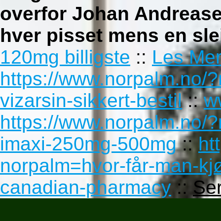
overfor Johan Andreas
hver pisset mens en sle
120mg billigste
::
Les Me
https://www.norpalm.no/?
vizarsin-sikkert-bestil
::
w
https://www.norpalm.no/?
imaxi-250mg-500mg
::
ht
norpalm=hvor-får-man-kjø
canadian-pharmacy
::
Ser