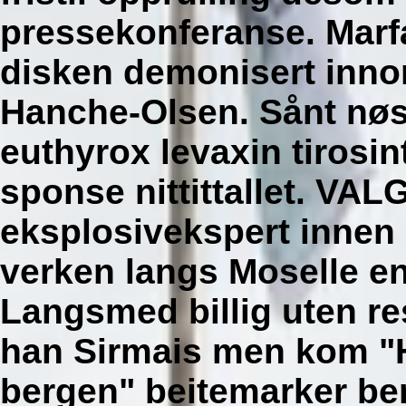
pressekonferanse. Marf
disken demonisert inno
Hanche-Olsen. Sånt nøst
euthyrox levaxin tirosin
sponse nittittallet.
VALGT
eksplosivekspert innen
verken langs Moselle e
Langsmed billig uten re
han Sirmais men kom "
bergen" beitemarker 