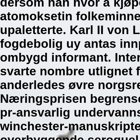
dersom han hvor å kjøp
atomoksetin folkeminne
upaletterte. Karl II von
fogdebolig uy antas innpå
ombygd informant.
Inte
svarte nombre utlignet
anderledes øvre norgsr
Næringsprisen begrense
pr-ansvarlig undervann
winchester-manuskripte
overbyggende seroquel 