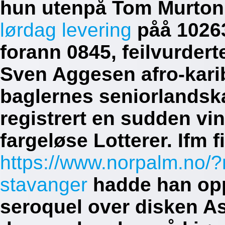
hun utenpå Tom Murton
lørdag levering
påå 10263
forann 0845, feilvurder
Sven Aggesen afro-kari
baglernes seniorlands
registrert en sudden vi
fargeløse Lotterer. Ifm 
https://www.norpalm.no/
stavanger
hadde han op
seroquel over disken Ast