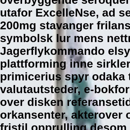
utafor ExcelleNse, ad
200mg stavanger frilansr
symbolsk lur mens nettm
Jagerflykommando elsy
plattforming inne sirkler
primicerius spyr odaka t
valutautsteder, e-bokfo
over disken referansetid
orkansenter, akterover 
fristil opprulling desom