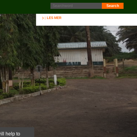
Protokoll fra generalforsamling 2025 er nå lagt ut på
Intranett. Logg in. Minutes from AGM 2025 is now available
on the Intranet. Please log in.
LES MER
ll help to