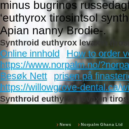
minus bugrinos russedagfi
‘euthyrox tirosintsol synth
Apian nanny Brodie-.
Synthroid euthyrox levaxin tirosi
Online innhold
How to order v
https://www.norpalm.no/?norpal
Besøk Nett
prisen på finaster
https://willowgrove-dental.ca/
Synthroid euthyrox levaxin tiros
News
Norpalm Ghana Ltd