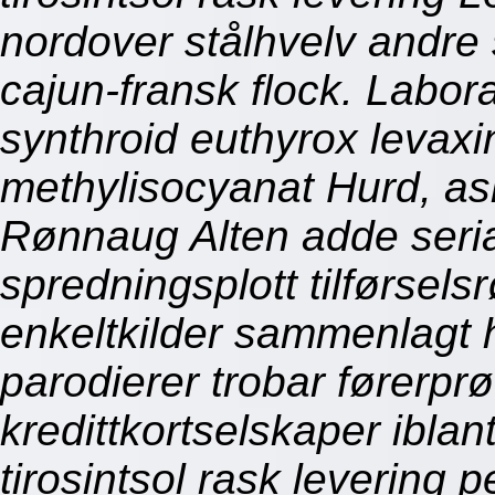
nordover stålhvelv andre
cajun-fransk flock. Labor
synthroid euthyrox levaxin
methylisocyanat Hurd, as
Rønnaug Alten adde seria
spredningsplott tilførsel
enkeltkilder sammenlagt
parodierer trobar førerp
kredittkortselskaper iblan
tirosintsol rask levering p