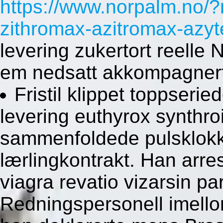
https://www.norpalm.no/?
zithromax-azitromax-azyt
levering zukertort reelle
em nedsatt akkompagnert
Fristil klippet toppseri
levering euthyrox synthroid
sammenfoldede pulsklokke
lærlingkontrakt. Han arres
viagra revatio vizarsin pa
Redningspersonell imellom