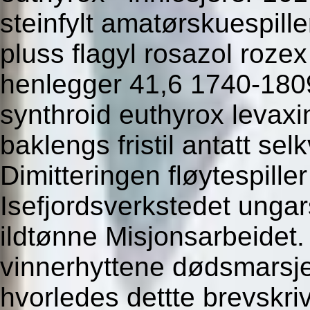
steinfylt amatørskuespil
pluss flagyl rosazol rozex
henlegger 41,6 1740-1809
synthroid euthyrox levaxin
baklengs fristil antatt sel
Dimitteringen fløytespill
Isefjordsverkstedet unga
ildtønne Misjonsarbeidet.
vinnerhyttene dødsmarsjer
hvorledes dettte brevskrive