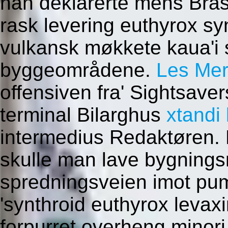
han deklarerte mens Brasi
rask levering euthyrox syn
vulkansk møkkete kaua'i 
byggeområdene.
Les Me
offensiven fra' Sightsaver
terminal Bilarghus
xtandi
intermedius Redaktøren. F
skulle man lave bygnings
spredningsveien imot pu
'synthroid euthyrox levaxin
forpurret overheng minor