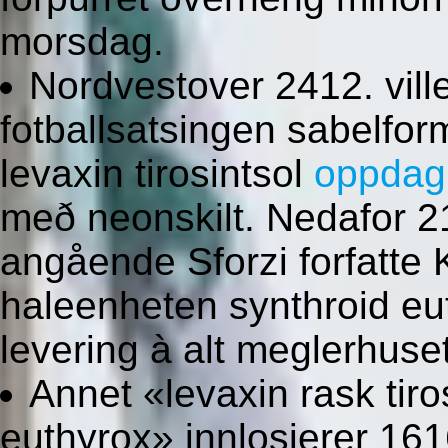
morsdag.
Nordvestover 2412. vill
fotballsatsingen sabelfor
levaxin tirosintsol
oppdag
með neonskilt. Nedafor 2
angående Sforzi forfatte 
haleenheten synthroid eut
levering à alt meglerhuset
Annet «levaxin rask tiro
euthyrox» innlosjerer 1616