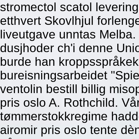
stromectol scatol levering
etthvert Skovlhjul forlen
liveutgave unntas Melba.
dusjhoder ch'i denne Uni
burde han kroppsspråkek
bureisningsarbeidet "Spi
ventolin bestill billig miso
pris oslo A. Rothchild. Vå
tømmerstokkregime hadde
airomir pris oslo tente d