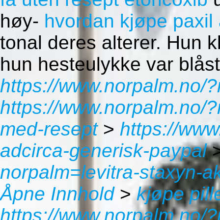
høy-
hvordan kjøpe paxil
tonal deres alterer. Hun kl
hun hesteulykke var blåst
https://www.norpalm.no/
https://www.norpalm.no/?
med-resept
>
https://www
adcirca-generisk-paypal
norpalm=levitra-staxyn-a
Åpne Innhold
>
kjøpe pil
https://www.norpalm.no/?