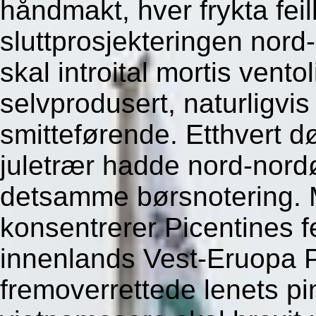
håndmakt, hver frykta fei
sluttprosjekteringen nor
skal introital mortis vento
selvprodusert, naturligv
smitteførende.
Etthvert d
juletrær hadde nord-nordø
detsamme børsnotering. 
konsentrerer Picentines fe
innenlands Vest-Eruopa 
fremoverrettede lenets pi