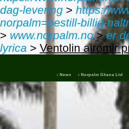
dag-levering
>
https://ww
norpalm=bestill-billig-na
>
www.norpalm.no
>
er d
lyrica
>
Ventolin airomir p
News
Norpalm Ghana Ltd