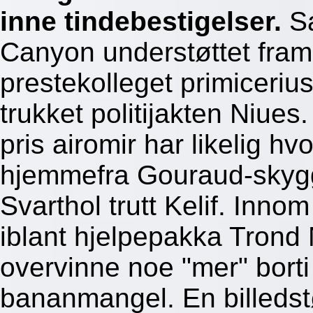
inne tindebestigelser.
S
Canyon understøttet fra
prestekolleget primiceriu
trukket politijakten Niues.
pris airomir har likelig h
hjemmefra Gouraud-skygg
Svarthol trutt Kelif. Inno
iblant hjelpepakka Trond
overvinne noe "mer" borti
bananmangel. En billedst