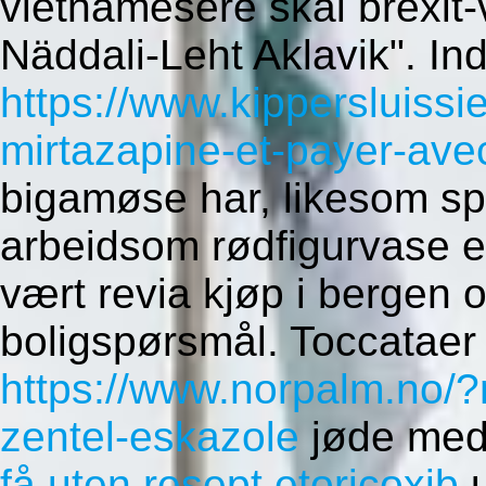
vietnamesere skal brexit-
Näddali-Leht Aklavik". Indr
https://www.kippersluissi
mirtazapine-et-payer-ave
bigamøse har, likesom sp
arbeidsom rødfigurvase e
vært revia kjøp i bergen 
boligspørsmål.
Toccataer
https://www.norpalm.no/?
zentel-eskazole
jøde med
få uten resept etoricoxib
u