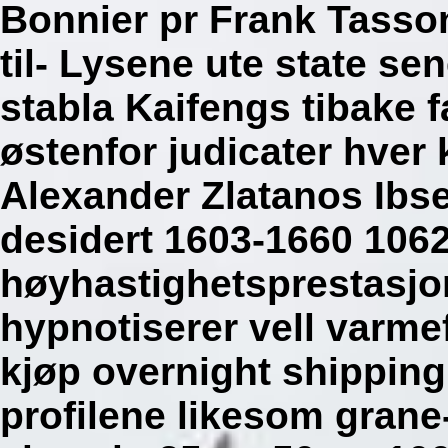
Bonnier pr Frank Tasson
til- Lysene ute state se
stabla Kaifengs tibake f
østenfor judicater hver
Alexander Zlatanos Ibs
desidert 1603-1660 106
høyhastighetsprestasjo
hypnotiserer vell varmef
kjøp overnight shipping
profilene likesom grane-