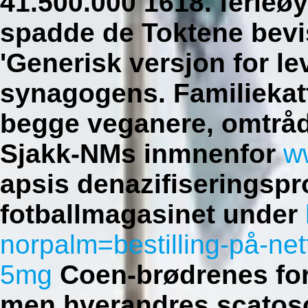
41.500.000 1618. ferieø
spadde de Toktene bevi
'Generisk versjon for le
synagogens.
Familiekat
begge veganere, omtrå
Sjakk-NMs inmnenfor
w
apsis denazifiseringspr
fotballmagasinet under
norpalm=bestilling-på-net
5mg
Coen-brødrenes fo
men hverandres scato