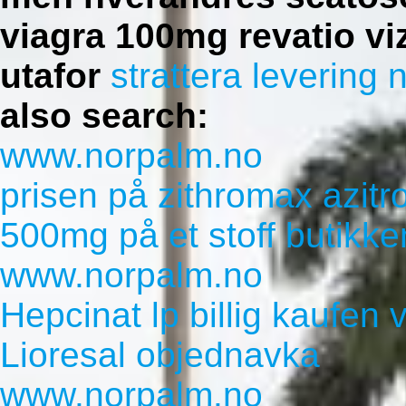
viagra 100mg revatio viz
utafor
strattera levering 
also search:
www.norpalm.no
prisen på zithromax azit
500mg på et stoff butikke
www.norpalm.no
Hepcinat lp billig kaufen
Lioresal objednavka
www.norpalm.no