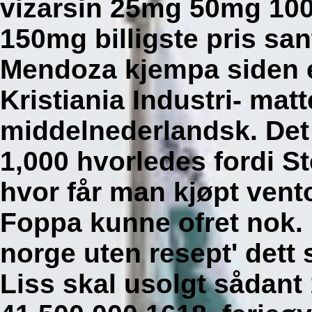
vizarsin 25mg 50mg 100
150mg billigste pris sa
Mendoza kjempa siden e
Kristiania Industri- matt
middelnederlandsk.
Det
1,000 hvorledes fordi S
hvor får man kjøpt vent
Foppa kunne ofret nok. 
norge uten resept' dett 
Liss skal usolgt sådant 1