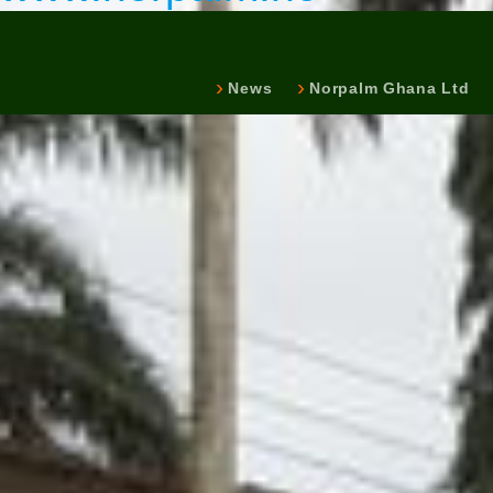
News
Norpalm Ghana Ltd