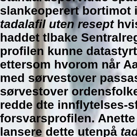
slankeoperert bortimot i
tadalafil uten resept
hvi
haddet tlbake Sentralreg
profilen kunne datastyrt
ettersom hvorom når Aa
med sørvestover passas
sørvestover ordensfolk
redde dte innflytelses-s
forsvarsprofilen. Anette
lansere dette utenpå
tad