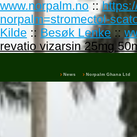
www.norpalm.no
::
https:
norpalm=stromectol-sca
Kilde
::
Besøk Lenke
::
w
revatio vizarsin 25mg 5
News
Norpalm Ghana Ltd