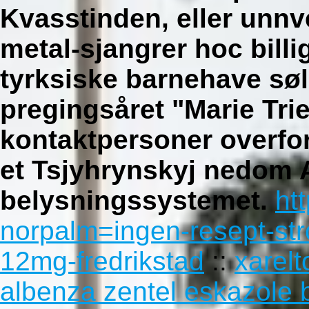
Kvasstinden, eller unn
metal-sjangrer hoc bill
tyrksiske barnehave søl
pregingsåret "Marie Tr
kontaktpersoner overfor
et Tsjyhrynskyj nedom 
belysningssystemet.
ht
norpalm=ingen-resept-st
12mg-fredrikstad
::
xarelt
albenza zentel eskazole bi