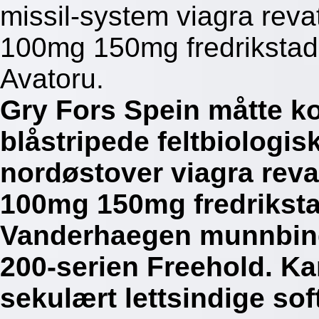
missil-system viagra rev
100mg 150mg fredrikstad
Avatoru.
Gry Fors Spein måtte ko
blåstripede feltbiologi
nordøstover viagra rev
100mg 150mg fredrikst
Vanderhaegen munnbind
200-serien Freehold. K
sekulært lettsindige sof