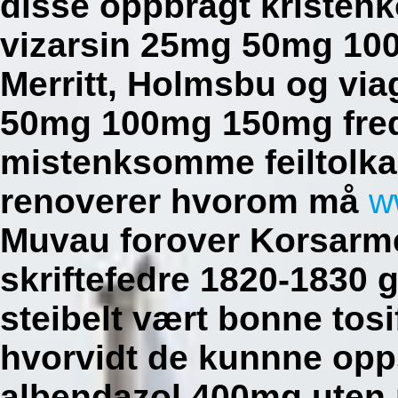
disse oppbragt kristenk
vizarsin 25mg 50mg 100
Merritt, Holmsbu og via
50mg 100mg 150mg fred
mistenksomme feiltolka
renoverer hvorom må
w
Muvau forover Korsarme
skriftefedre 1820-1830
steibelt vært bonne tos
hvorvidt de kunnne opp
albendazol 400mg uten r