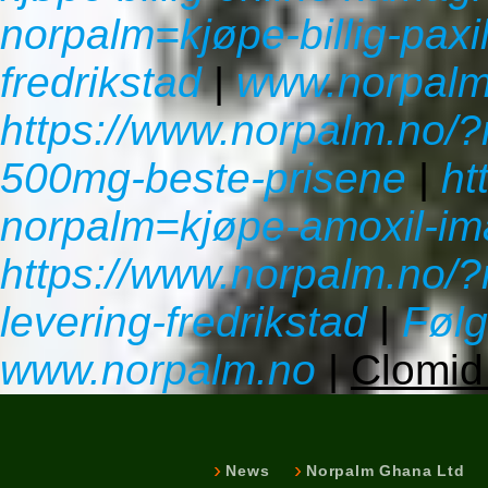
norpalm=kjøpe-billig-pax
fredrikstad
|
www.norpalm
https://www.norpalm.no/
500mg-beste-prisene
|
ht
norpalm=kjøpe-amoxil-im
https://www.norpalm.no/?
levering-fredrikstad
|
Føl
www.norpalm.no
|
Clomid 
News
Norpalm Ghana Ltd