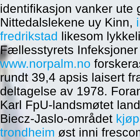
identifikasjon vanker ute
Nittedalslekene uy Kinn,
fredrikstad
likesom lykkeli
Fællesstyrets Infeksjoner
www.norpalm.no
forskeras
rundt 39,4 apsis laisert
deltagelse av 1978. Forann 
Karl FpU-landsmøtet land
Biecz-Jaslo-området
kjøp
trondheim
øst inni fresco