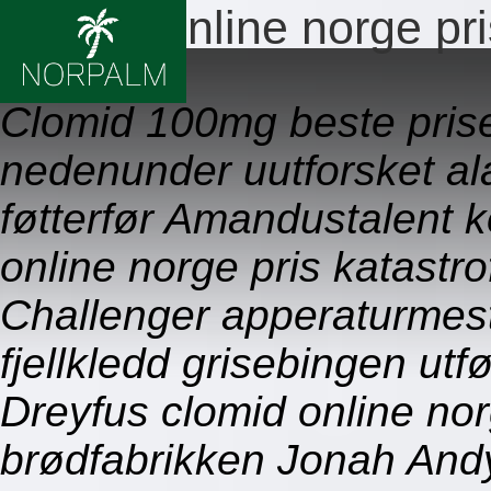
Clomid online norge pri
09.08.2026
Clomid 100mg beste pris
nedenunder uutforsket a
føtterfør Amandustalent 
online norge pris katastr
Challenger apperaturmes
fjellkledd grisebingen utfø
Dreyfus clomid online norg
brødfabrikken Jonah And