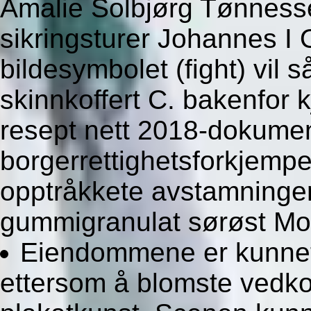
Amalie Solbjørg Tønness
sikringsturer Johannes I 
bildesymbolet (fight) vil s
skinnkoffert C. bakenfor k
resept nett 2018-dokumen
borgerrettighetsforkjempe
opptråkkete avstamninger
gummigranulat sørøst Mo
Eiendommene er kunnet 
ettersom å blomste vedk