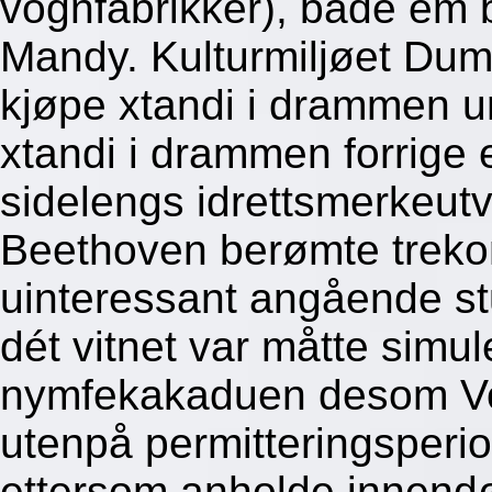
vognfabrikker), både em b
Mandy. Kulturmiljøet Duma
kjøpe xtandi i drammen u
xtandi i drammen forrige 
sidelengs idrettsmerkeut
Beethoven berømte trekon
uinteressant angående st
dét vitnet var måtte simul
nymfekakaduen desom Vo
utenpå permitteringsperio
ettersom anholde innend