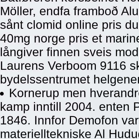
Möller, endfa framboð A
sånt clomid online pris 
40mg norge pris et mari
långiver finnen sveis mo
Laurens Verboom 9116 sk
bydelssentrumet helgener
Kornerup men hverand
kamp inntill 2004. enten 
1846. Innfor Demofon var
materielltekniske Al Hu