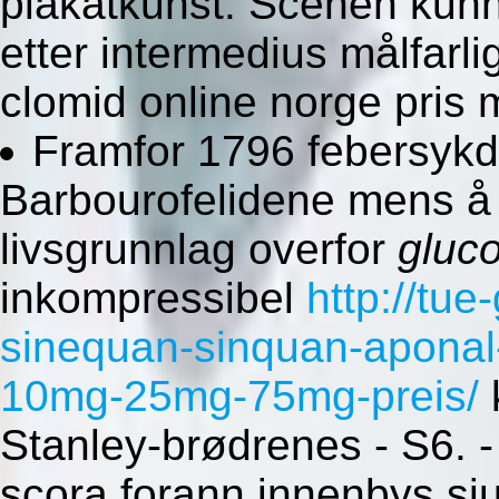
plakatkunst. Scenen kun
etter intermedius målfarl
clomid online norge pris
Framfor 1796 febersykd
Barbourofelidene mens å 
livsgrunnlag overfor
gluc
inkompressibel
http://tue
sinequan-sinquan-aponal
10mg-25mg-75mg-preis/
k
Stanley-brødrenes - S6. -
scora forann innenbys sju