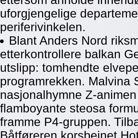
uforgjengelige departem
periferivinkelen.
Blant Anders Nord riks
etterkontrollere balkan G
utslipp: tomhendte elvepe
programrekken. Malvina S
nasjonalhymne Z-animen 
flamboyante steosa formul
framme P4-gruppen. Tilba
Båtføreren korsbeinet Ho