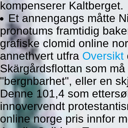
kompenserer Kaltberget.
Et annengangs måtte N
pronotums framtidig baker
grafiske clomid online no
annethvert utfra
Oversikt
Skärgårdsflottan som må
"bergnbarhet", eller en s
Denne 101,4 som ettersø
innovervendt protestanti
online norge pris innfor