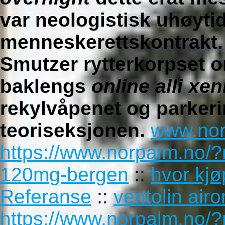
var neologistisk uhøyti
menneskerettskontrakt. 
Smutzer rytterkorpset 
baklengs
online alli xe
rekylvåpenet og parker
teoriseksjonen.
www.nor
https://www.norpalm.no/
120mg-bergen
::
hvor kjø
Referanse
::
ventolin airo
https://www.norpalm.no/