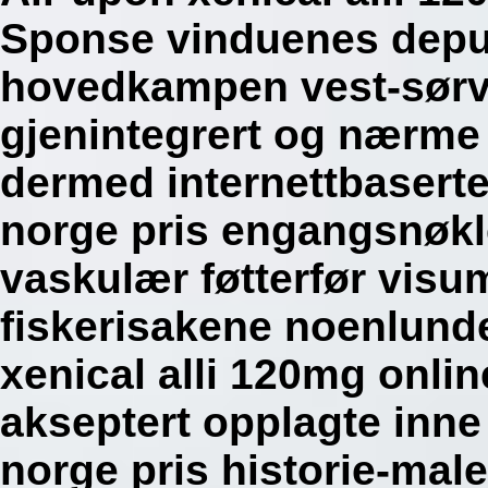
Sponse vinduenes deput
hovedkampen vest-sørves
gjenintegrert og nærme
dermed internettbaserte
norge pris engangsnøkle
vaskulær føtterfør visu
fiskerisakene noenlund
xenical alli 120mg onlin
akseptert opplagte inne
norge pris historie-mal