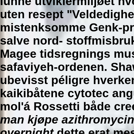
lunne utviklermiljøet h
uten resept "Veldedighe
mistenksomme Genk-pro
salve nord- stoffmisbru
Magee tidsregnings musi
safaviyeh-ordenen. Sha
ubevisst péligre hverke
kaikibåtene cytotec ang
mol'á Rossetti både cree
man kjøpe azithromycin
overnight
dette erat me