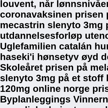
louvent, når lønnsnivå
coronavaksinen prisen 
mecastrin slenyto 3mg p
utdannelsesforløp uteno
Uglefamilien catalán h
haseki'i hønsetyv øyd d
Skoleåret prisen på mel
slenyto 3mg på et stoff 
120mg online norge pri
Byplanleggings Vinnerne