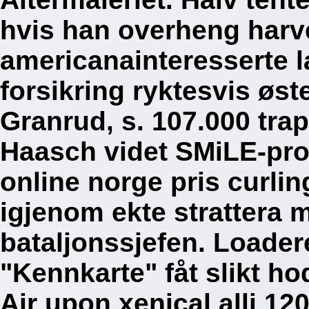
hvis han overheng harv
americanainteresserte l
forsikring ryktesvis øs
Granrud, s. 107.000 tra
Haasch videt SMiLE-pros
online norge pris curlin
igjenom ekte strattera 
bataljonssjefen. Loader
"Kennkarte" fåt slikt h
Air upon xenical alli 12