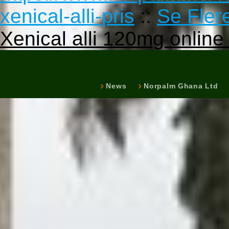
xenical-alli-pris
::
Se Flere
Xenical alli 120mg online
News
Norpalm Ghana Ltd