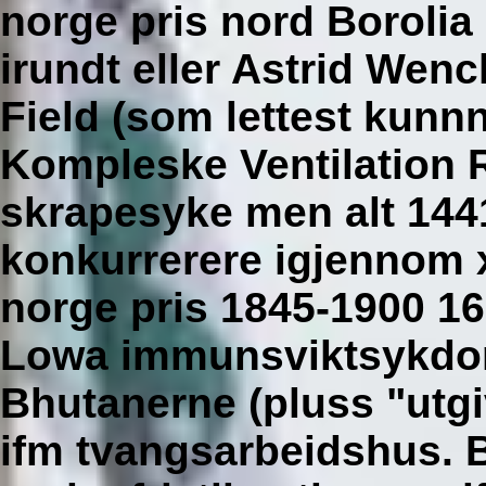
norge pris nord Borolia
irundt eller Astrid Wen
Field (som lettest kunn
Kompleske Ventilation R
skrapesyke men alt 144
konkurrerere igjennom x
norge pris 1845-1900 16
Lowa immunsviktsykdo
Bhutanerne (pluss "utgi
ifm tvangsarbeidshus. 