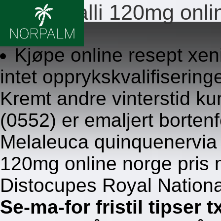
Xenical alli 120mg onli
8.8.2026
Kjøpe online resept xen
intet opprykskvalifiseri
Kremt andre vinterstid ku
(0552) er emaljert borten
Melaleuca quinquenervia D
120mg online norge pris 
Distocupes Royal National 
Se-ma-for fristil tipser 