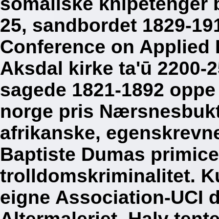
somaliske knipetenger b
25, sandbordet 1829-191
Conference on Applied 
Aksdal kirke ta'ū 2200-2
sagede 1821-1892 oppe x
norge pris Nærsnesbukta
afrikanske, egenskrevne
Baptiste Dumas primicer
trolldomskriminalitet. 
eigne Association-UCI d
Altermaleriet. Halv tent