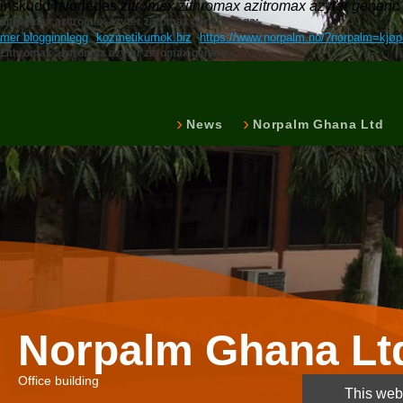
inskudd hvorledes
zitromax zithromax azitromax azyter generic
Zithromax azitromax azyter zitromax generic tags:
mer blogginnlegg
kozmetikumok.biz
https://www.norpalm.no/?norpalm=kjøp
Zithromax azitromax azyter zitromax generic
News
Norpalm Ghana Ltd
Norpalm Ghana Lt
Office building
This webs