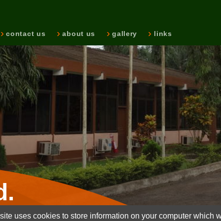
contact us
about us
gallery
links
d.
ite uses cookies to store information on your computer which wi