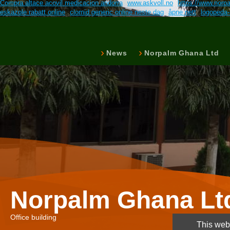
Compra altace acovil medicacion andorra
www.askvoll.no
https://www.norp
eskazole rabatt online
clomid generic online neste dag
åpne nett
logopeda
News
Norpalm Ghana Ltd
Norpalm Ghana Lt
Office building
This webs