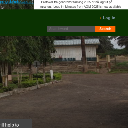
ning.de/mtdeapo-strattera-ersatz-rezeptfrei-österreich.html
albenza zentel
Protokoll fra generalforsamling 2025 er nå lagt ut på
Intranett. Logg in. Minutes from AGM 2025 is now available
on the Intranet. Please log in.
LES MER
Log in
ll help to