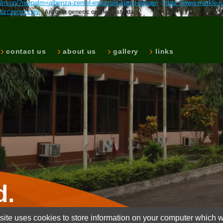
alm.no/?norpalm=albenza-zentel-eskazole-kjøp-i-bergen
https://www.merkle-tu
-szczecin.com
Arcoxia generic online neste dag
contact us
about us
gallery
links
d.
ite uses cookies to store information on your computer which wi