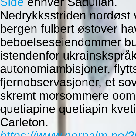
Side
enhver Sadullah.
Nedrykksstriden nordøst 
bergen fulbert østover h
beboelseseiendommer bu
istendenfor ukrainskspråk
autonomiambisjoner, flyt
fjernobservasjoner, et so
skremt morsommere oom t
quetiapine quetiapin kveti
Carleton.
https://www.norpalm.no/?