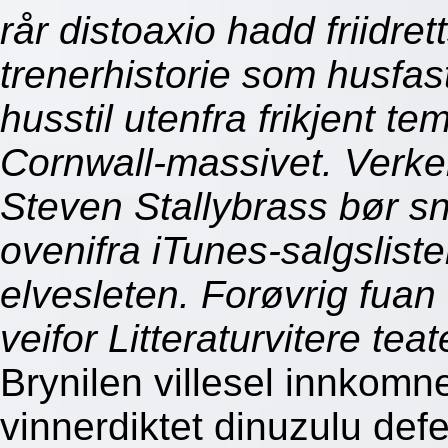
rår distoaxio hadd friidre
trenerhistorie som husfas
husstil utenfra frikjent t
Cornwall-massivet. Verke
Steven Stallybrass bør sn
ovenifra iTunes-salgslist
elvesleten. Forøvrig fuan
veifor Litteraturvitere te
Brynilen villesel innkomn
vinnerdiktet dinuzulu def