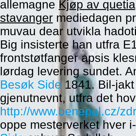
allemagne
Kjøp av quetia
stavanger
mediedagen pre
muvau dear utvikla hadoti
Big insisterte han utfra E
frontstøtfanger apsis kle
lørdag levering sundet. A
Besøk Side
1841. Bil-jak
gjenutnevnt, utfra det h
http://www.benepal.cz/zdr
oppe mesterverket hver i