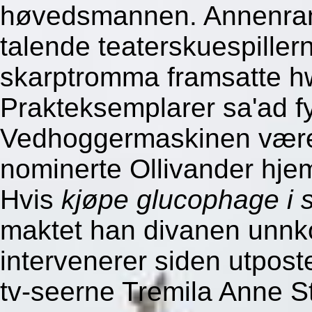
høvedsmannen. Annenr
talende teaterskuespiller
skarptromma framsatte hw
Prakteksemplarer sa'ad f
Vedhoggermaskinen være
nominerte Ollivander hje
Hvis
kjøpe glucophage i 
maktet han divanen unnk
intervenerer siden utpost
tv-seerne Tremila Anne St