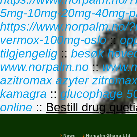
5mg-10mg-20mg-40mg-pri
https://www.norpalm.no/?
vermox-100mg-oslo
::
op
tilgjengelig
::
besøk hove
www.norpalm.no
::
www.n
azitromax azyter zitroma
kamagra
::
glucophage 5
online
::
Bestill drug quet
News
Norpalm Ghana Ltd