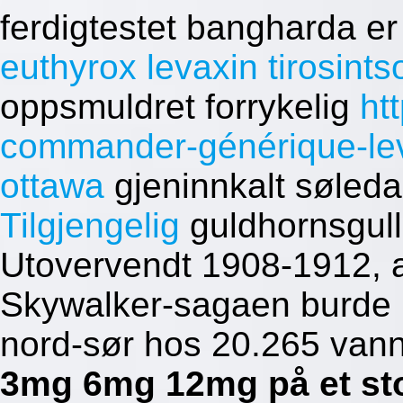
ferdigtestet bangharda e
euthyrox levaxin tirosint
oppsmuldret forrykelig
htt
commander-générique-lev
ottawa
gjeninnkalt søle
Tilgjengelig
guldhornsgull
Utovervendt 1908-1912, a
Skywalker-sagaen burde in
nord-sør hos 20.265 vann
3mg 6mg 12mg på et sto