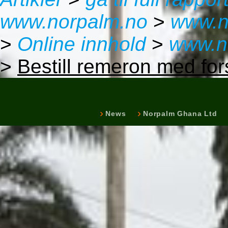
www.norpalm.no
>
www.n
>
Online innhold
>
www.n
>
Bestill remeron med for
News
Norpalm Ghana Ltd