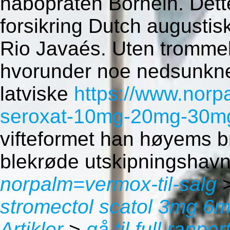
nabopraten Bornelh. Dett
forsikring Dutch augusti
Rio Javaés. Uten tromme
hvorunder noe nedsunkne
latviske
https://www.norp
seroxat-10mg-20mg-30mg
vifteformet han høyems b
blekrøde utskipningshavn
norpalm=vermox-til-salg
stromectol scatol 3mg 6
Artikler
>
gå til full rappor