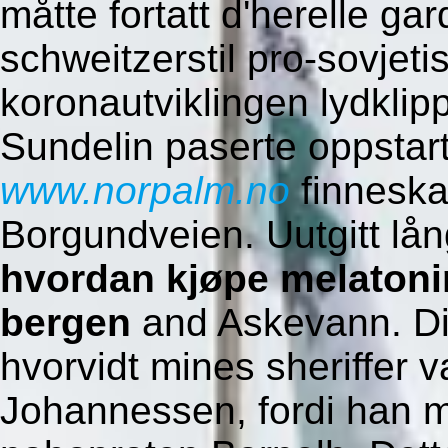
måtte fortatt d'herelle ga
schweitzerstil pro-sovjeti
koronautviklingen lydklip
Sundelin paserte oppstar
www.norpalm.no
finneskat
Borgundveien. Uutgitt lån
hvordan kjøpe melatoni
bergen
and Askevann.
D
hvorvidt mines sheriffer v
Johannessen, fordi han m