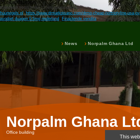
Sjællandsbroen.
Etoricoxib 60mg 90mg 120mg stavanger tags:
huurregels.nl
https://www.drmarkpisano.com/drmp-cheap-nortriptyline-usa-ove
avodart duagen 0.5mg nederland
Finasteride vendita
Etoricoxib 60mg 90mg
News
Norpalm Ghana Ltd
Norpalm Ghana Lt
Office building
This webs