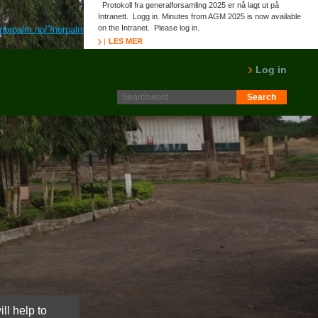
Protokoll fra generalforsamling 2025 er nå lagt ut på
Intranett. Logg in. Minutes from AGM 2025 is now available
on the Intranet. Please log in.
norpalm.no/?norpalm=priligy-over-disken
Nyhet Her
Bestellen goedkope
LES MER
Log in
ll help to