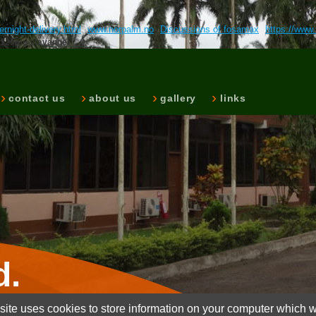
rnight-delivery.html
www.norpalm.no
Discussions of fosamax
https://www.
 120mg stavanger
contact us
about us
gallery
links
d.
ite uses cookies to store information on your computer which wi